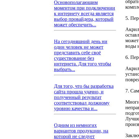
обрат
Основополагающим
компл
моментом при подключении
к интернету всегда является
5. Пе
выбор провайдера, который
может обеспечить...
Акрил
остав
может
На сегодняшний день ни
воды 
один человек не может
представить себе своё
6. Пе
существование без
интернета. Для того чтобы
Акрил
выбрать...
устан
повре
Для того, что бы разработка
7. Са
сайта прошла удачно, и
полученный результат
Многи
соответствовал должному
непра
уровню качества и...
подго
Лучше
произ
Одним из немногих
вариантов продукции, на
Заклю
которой не следует