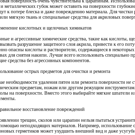
овая поверхность очень чувствительна к царапинам. Использов
 и металлических губок может оставить на поверхности глубоки
дут к потере блеска и даже повреждению материала. Для чистки 
 или мягкую ткань и специальные средства для акриловых повер
именение кислотных и щелочных химикатов
чные и агрессивные химические средства, такие как кислоты, ще
 вызвать разрушение защитного слоя акрила, привести к его по
нно опасны кислоты и растворители, содержащиеся в некоторых
твах для снятия накипи. Лучше всего использовать специально 
щие средства без агрессивных компонентов.
пользование острых предметов для очистки и ремонта
чае необходимости удаления пятен или ремонта поверхности не с
лическим предметам, ножам или другим режущим инструментам.
колы на поверхности. Вместо этого выбирайте мягкие шпатели 
ументы.
правильное восстановление повреждений
оявлении трещин, сколов или царапин нельзя пытаться устрани
 помощью неподходящих материалов. Например, использование
оновых герметиков может ухудшить внешний вид и даже усугуби