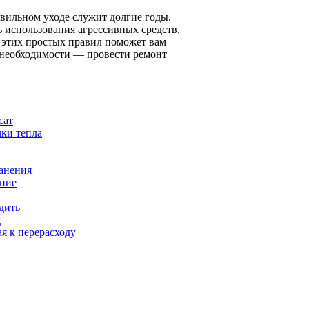
вильном уходе служит долгие годы.
 использования агрессивных средств,
 этих простых правил поможет вам
 необходимости — провести ремонт
сат
ки тепла
анения
ение
дить
д
я к перерасходу