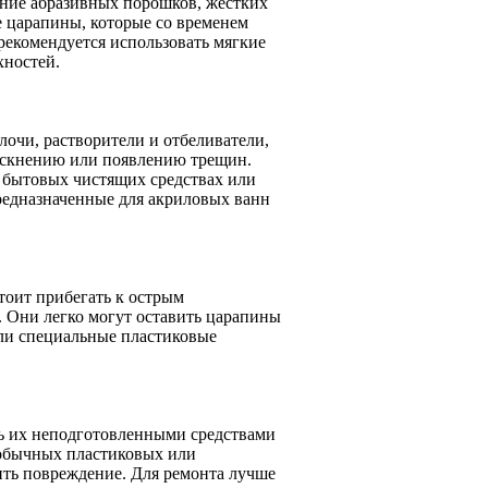
ание абразивных порошков, жестких
е царапины, которые со временем
рекомендуется использовать мягкие
хностей.
лочи, растворители и отбеливатели,
тускнению или появлению трещин.
 бытовых чистящих средствах или
предназначенные для акриловых ванн
тоит прибегать к острым
 Они легко могут оставить царапины
или специальные пластиковые
ть их неподготовленными средствами
 обычных пластиковых или
ть повреждение. Для ремонта лучше