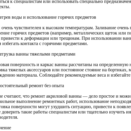
иться к специалистам или использовать специально предназначе
екты.
регрев воды и использование горячих предметов
 очень чувствителен к высоким температурам. Заливание очень г
ление горячих предметов (например, металлических щеток или по
 привести к деформации или трещинам. При использовании ван
и избегать контакта с горячими предметами.
регрузка ванны тяжелыми предметами
овая поверхность и каркас ванны рассчитаны на определенную н
овка тяжелых аксессуаров или постоянное стояние на бортиках,
ждению материала. Соблюдайте рекомендуемые веса и избегайте
мостоятельный ремонт без опыта
е считают, что ремонт акриловой ванны — дело простое и можно
вильное выполнение ремонтных работ, использование неподход
товка поверхности могут ухудшить ситуацию, привести к появл
 доверить такие работы специалистам или тщательно изучить и
водителя.
чение