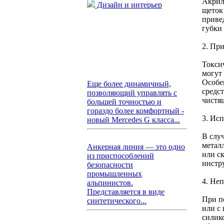
Акрил
Дизайн и интерьер
щеток
приве
губки
2. Пр
Токси
могут
Особе
Еще более динамичный,
средс
позволяющий управлять с
чистя
большей точностью и
гораздо более комфортный -
3. Ис
новый Mercedes G класса...
В слу
метал
Анкерная линия — это одно
или с
из приспособлений
инстр
безопасности
промышленных
4. Не
альпинистов.
Представляется в виде
При п
синтетического...
или с
силик