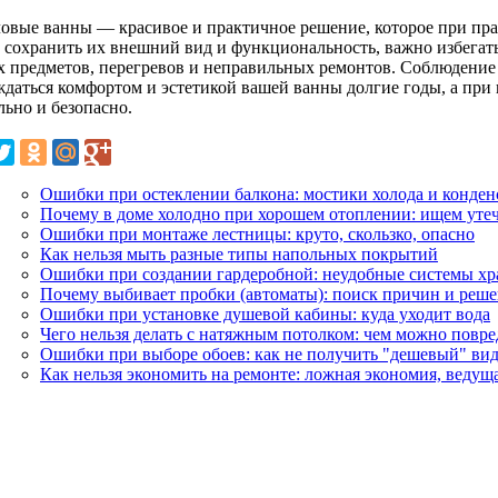
овые ванны — красивое и практичное решение, которое при пра
 сохранить их внешний вид и функциональность, важно избегать
х предметов, перегревов и неправильных ремонтов. Соблюдение
ждаться комфортом и эстетикой вашей ванны долгие годы, а при
льно и безопасно.
Ошибки при остеклении балкона: мостики холода и конден
Почему в доме холодно при хорошем отоплении: ищем утеч
Ошибки при монтаже лестницы: круто, скользко, опасно
Как нельзя мыть разные типы напольных покрытий
Ошибки при создании гардеробной: неудобные системы хр
Почему выбивает пробки (автоматы): поиск причин и реш
Ошибки при установке душевой кабины: куда уходит вода
Чего нельзя делать с натяжным потолком: чем можно повре
Ошибки при выборе обоев: как не получить "дешевый" ви
Как нельзя экономить на ремонте: ложная экономия, ведуща