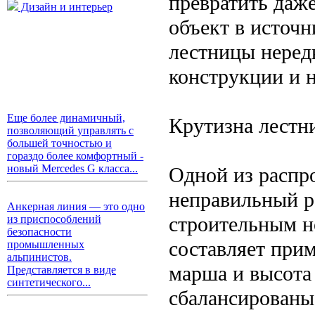
превратить даж
Дизайн и интерьер
объект в источ
лестницы неред
конструкции и 
Еще более динамичный,
Крутизна лестни
позволяющий управлять с
большей точностью и
гораздо более комфортный -
новый Mercedes G класса...
Одной из распр
неправильный р
Анкерная линия — это одно
строительным н
из приспособлений
безопасности
составляет прим
промышленных
альпинистов.
марша и высота
Представляется в виде
синтетического...
сбалансированы