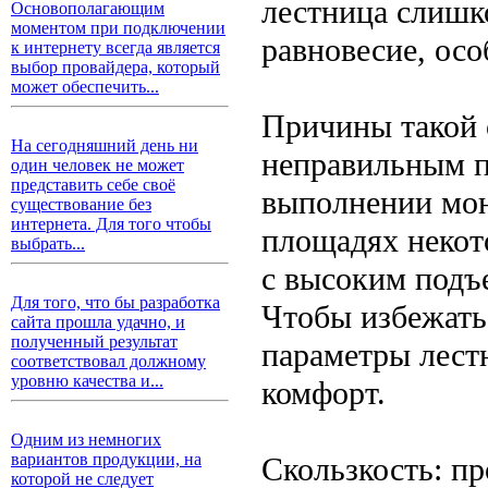
лестница слишк
Основополагающим
моментом при подключении
равновесие, ос
к интернету всегда является
выбор провайдера, который
может обеспечить...
Причины такой 
На сегодняшний день ни
неправильным п
один человек не может
представить себе своё
выполнении мон
существование без
интернета. Для того чтобы
площадях некот
выбрать...
с высоким подъе
Для того, что бы разработка
Чтобы избежать 
сайта прошла удачно, и
полученный результат
параметры лест
соответствовал должному
уровню качества и...
комфорт.
Одним из немногих
вариантов продукции, на
Скользкость: п
которой не следует