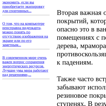
экономить, если вы
приобретаете экипировку
Вторая важная 
для спортивных...
покрытий, кото
О том, что на компьютере
опасно это в ва
неисправна видеокарта,
можно понять по
помещениях с п
отсутствию изображения на
экране или по его
дерева, мрамора
заметным...
противоскользя
В современном мире очень
к падениям.
важен вопрос сохранения
энергетических ресурсов.
Лучшие умы мира работают
над решениями,...
Также часто вст
забывают испол
резиновое покр
ступенях. В рез