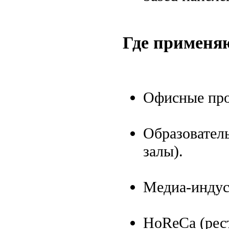
Где применя
Офисные прос
Образовател
залы).
Медиа-индуст
HoReCa (рест