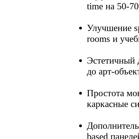
time на 50-7
Улучшение spe
rooms и учеб
Эстетичный 
до арт-объек
Простота мон
каркасные с
Дополнитель
based панеле