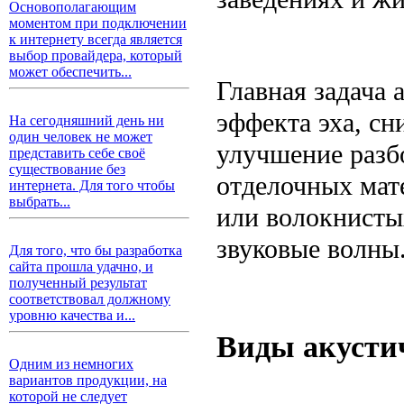
Основополагающим
моментом при подключении
к интернету всегда является
выбор провайдера, который
может обеспечить...
Главная задача 
эффекта эха, с
На сегодняшний день ни
один человек не может
улучшение разб
представить себе своё
существование без
отделочных мат
интернета. Для того чтобы
выбрать...
или волокнисты
звуковые волны
Для того, что бы разработка
сайта прошла удачно, и
полученный результат
соответствовал должному
уровню качества и...
Виды акусти
Одним из немногих
вариантов продукции, на
которой не следует