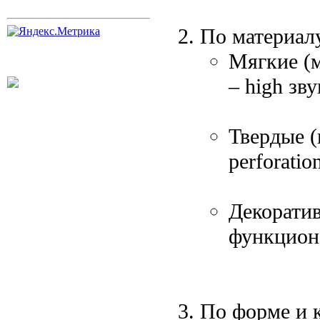
По материал
Мягкие (м
– high зв
Твердые (
perforati
Декоратив
функциона
По форме и 