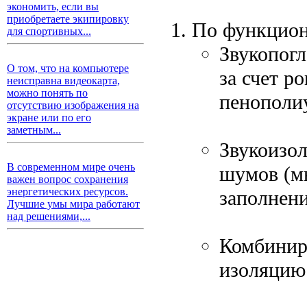
экономить, если вы
приобретаете экипировку
По функцион
для спортивных...
Звукопогл
О том, что на компьютере
за счет p
неисправна видеокарта,
можно понять по
пенополиу
отсутствию изображения на
экране или по его
заметным...
Звукоизо
В современном мире очень
шумов (м
важен вопрос сохранения
энергетических ресурсов.
заполнени
Лучшие умы мира работают
над решениями,...
Комбинир
изоляцию