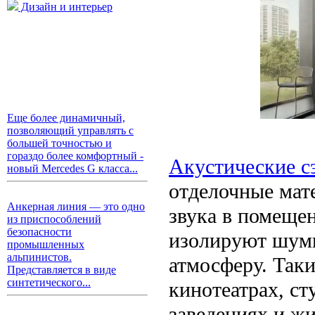
Дизайн и интерьер
Еще более динамичный,
позволяющий управлять с
большей точностью и
гораздо более комфортный -
Акустические с
новый Mercedes G класса...
отделочные мат
Анкерная линия — это одно
звука в помеще
из приспособлений
безопасности
изолируют шумы
промышленных
альпинистов.
атмосферу. Так
Представляется в виде
синтетического...
кинотеатрах, ст
заведениях и ж