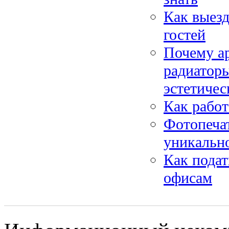
Как выезд
гостей
Почему а
радиаторы
эстетиче
Как работ
Фотопечат
уникально
Как подат
офисам