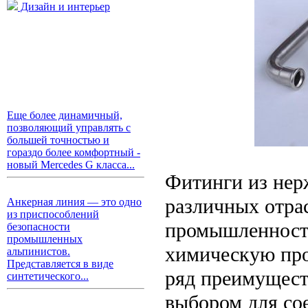
Дизайн и интерьер
Еще более динамичный,
позволяющий управлять с
большей точностью и
гораздо более комфортный -
новый Mercedes G класса...
Фитинги из нер
различных отра
Анкерная линия — это одно
из приспособлений
промышленност
безопасности
промышленных
химическую про
альпинистов.
Представляется в виде
ряд преимущест
синтетического...
выбором для со