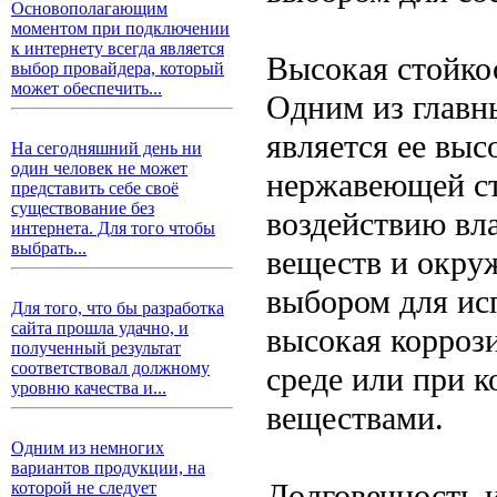
Основополагающим
моментом при подключении
к интернету всегда является
Высокая стойкос
выбор провайдера, который
может обеспечить...
Одним из главн
является ее выс
На сегодняшний день ни
один человек не может
нержавеющей ст
представить себе своё
существование без
воздействию вла
интернета. Для того чтобы
выбрать...
веществ и окру
выбором для исп
Для того, что бы разработка
сайта прошла удачно, и
высокая коррози
полученный результат
соответствовал должному
среде или при 
уровню качества и...
веществами.
Одним из немногих
вариантов продукции, на
Долговечность и
которой не следует