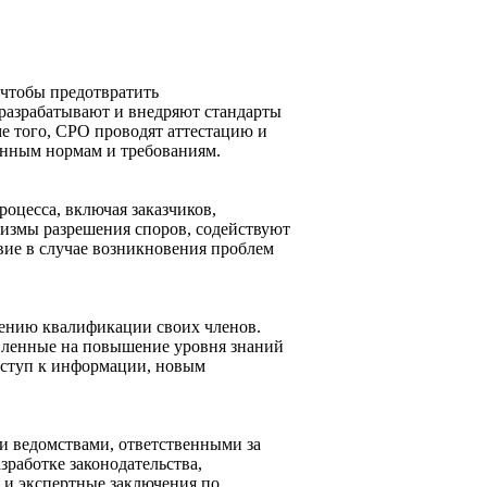
 чтобы предотвратить
 разрабатывают и внедряют стандарты
е того, СРО проводят аттестацию и
ленным нормам и требованиям.
оцесса, включая заказчиков,
измы разрешения споров, содействуют
вие в случае возникновения проблем
ению квалификации своих членов.
вленные на повышение уровня знаний
оступ к информации, новым
и ведомствами, ответственными за
зработке законодательства,
и и экспертные заключения по