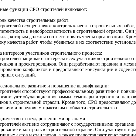
ные функции СРО строителей включают:
оль качества строительных работ:
троителей осуществляют контроль качества строительных работ,
петентность и недобросовестность в строительной отрасли. Они
вила, которым должны соответствовать члены организации. Кром
рку качества работ, чтобы убедиться в их соответствии установ
а интересов участников строительного процесса:
троителей защищают интересы всех участников строительного пр
дчиков и проектировщиков. Они разрабатывают правила и механ
лированию конфликтов и предоставляют консультации и содейст
порных ситуаций.
ссиональное развитие и повышение квалификации:
троителей способствуют профессиональному развитию и повыш
рганизуют обучающие программы, семинары и тренинги, напра
ыков в строительной отрасли. Кроме того, СРО предоставляют д
логиям и передовым практикам в области строительства.
дничество с государственными органами:
троителей активно сотрудничают с государственными органами 
рование и контроль в строительной отрасли. Они участвуют в ра
тивных актов и стандартов, а также предоставляют консультаци