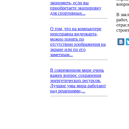
экономить, если вы
вопро
приобретаете экипировку
для спортивных...
В зак
работ
отрас
О том, что на компьютере
строи
неисправна видеокарта,
можно понять по
отсутствию изображения на
экране или по его
заметным...
В современном мире очень
важен вопрос сохранения
энергетических ресурсов.
Лучшие умы мира работают
над решениями,...