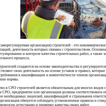
саморегулируемая организация) строителей - это некоммерческо
изаций, деятельность которых связана с строительством. Основн
егулировании и контроле качества строительных работ, а также 
тельного процесса.
троителей создаются на основе законодательства и регулируютс
ствляют свою деятельность на основе уставов и правил, которые
требования к квалификации и компетентности членов организаци
ские нормы.
тво в СРО строителей является обязательным для многих видов с
м СРО, предприятие или организация должны соответствовать о
ие необходимых лицензий, квалификаций и страхования ответст
организация обязуется соблюдать установленные правила и станд
дическую аттестацию и проверку качества своих работ.