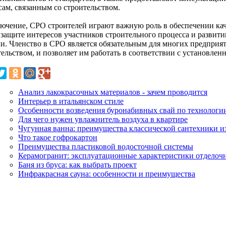
сам, связанным со строительством.
лючение, СРО строителей играют важную роль в обеспечении кач
, защите интересов участников строительного процесса и развит
ли. Членство в СРО является обязательным для многих предпри
тельством, и позволяет им работать в соответствии с установле
Анализ лакокрасочных материалов - зачем проводится
Интерьер в итальянском стиле
Особенности возведения буронабивных свай по технолог
Для чего нужен увлажнитель воздуха в квартире
Чугунная ванна: преимущества классической сантехники и
Что такое гофрокартон
Преимущества пластиковой водосточной системы
Керамогранит: эксплуатационные характеристики отделоч
Баня из бруса: как выбрать проект
Инфракрасная сауна: особенности и преимущества