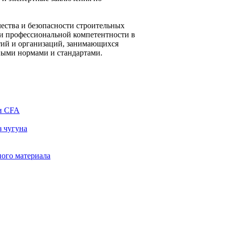
ества и безопасности строительных
ии профессиональной компетентности в
ятий и организаций, занимающихся
нными нормами и стандартами.
ии CFA
з чугуна
ного материала