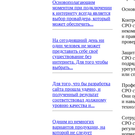
Основополагающим
моментом при подключении
Основ
к интернету всегда является
выбор провайдера, который
Контр
может обеспечить...
СРО с
неком
и пра
На сегодняшний день ни
прове
один человек не может
представить себе своё
Защит
существование без
СРО с
интернета. Для того чтобы
подря
выбрать...
урегу
или с
Для того, что бы разработка
Профе
сайта прошла удачно, и
СРО с
полученный результат
Они о
соответствовал должному
и нав
уровню качества и...
техно
Сотру
Одним из немногих
СРО с
вариантов продукции, на
регули
которой не следует
норма