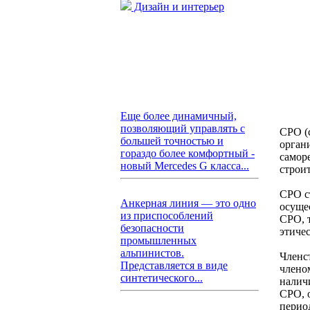
Дизайн и интерьер
Еще более динамичный,
позволяющий управлять с
СРО (
большей точностью и
орган
гораздо более комфортный -
самор
новый Mercedes G класса...
строи
СРО с
Анкерная линия — это одно
осуще
из приспособлений
СРО, 
безопасности
этиче
промышленных
альпинистов.
Членс
Представляется в виде
члено
синтетического...
налич
СРО, 
перио