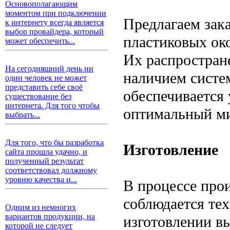
Основополагающим
моментом при подключении
Предлагаем зака
к интернету всегда является
выбор провайдера, который
пластиковых о
может обеспечить...
Их распростран
На сегодняшний день ни
наличием систе
один человек не может
представить себе своё
обеспечивается
существование без
интернета. Для того чтобы
оптимальный ми
выбрать...
Для того, что бы разработка
Изготовление
сайта прошла удачно, и
полученный результат
соответствовал должному
уровню качества и...
В процессе прои
соблюдается те
Одним из немногих
вариантов продукции, на
изготовлении в
которой не следует