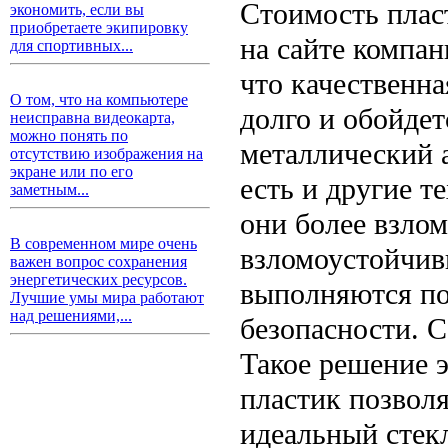
Стоимость плас
экономить, если вы
приобретаете экипировку
на сайте компан
для спортивных...
что качественн
О том, что на компьютере
долго и обойде
неисправна видеокарта,
можно понять по
металлический а
отсутствию изображения на
экране или по его
есть и другие 
заметным...
они более взло
В современном мире очень
взломоустойчив
важен вопрос сохранения
энергетических ресурсов.
выполняются по
Лучшие умы мира работают
над решениями,...
безопасности. 
Такое решение э
пластик позвол
идеальный стекл