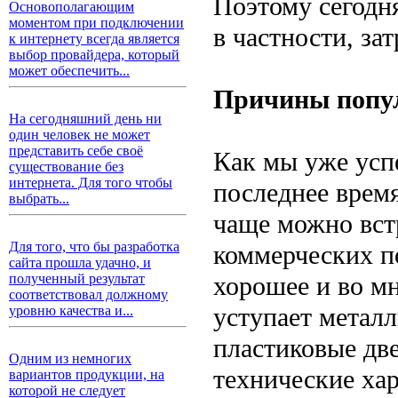
Поэтому сегодня
Основополагающим
моментом при подключении
в частности, за
к интернету всегда является
выбор провайдера, который
может обеспечить...
Причины попул
На сегодняшний день ни
один человек не может
представить себе своё
Как мы уже усп
существование без
интернета. Для того чтобы
последнее врем
выбрать...
чаще можно вст
Для того, что бы разработка
коммерческих п
сайта прошла удачно, и
хорошее и во мн
полученный результат
соответствовал должному
уступает металл
уровню качества и...
пластиковые дв
Одним из немногих
технические хар
вариантов продукции, на
которой не следует