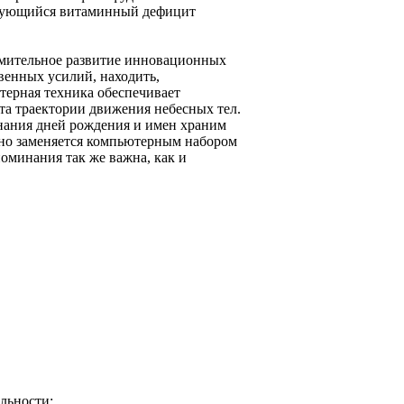
азующийся витаминный дефицит
емительное развитие инновационных
венных усилий, находить,
терная техника обеспечивает
та траектории движения небесных тел.
нания дней рождения и имен храним
тно заменяется компьютерным набором
поминания так же важна, как и
ельности;