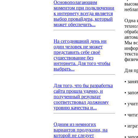
Основополагающим
высок
моментом при подключении
неблаг
к интернету всегда является
выбор провайдера, который
Одна 
может обеспечить...
техно
обраб
автом
На сегодняшний день ни
Мы вс
один человек не может
инфор
представить себе своё
текста
существование без
физич
интернета. Для того чтобы
выбрать...
Для п
• зан
Для того, что бы разработка
сайта прошла удачно, и
• зап
полученный результат
соответствовал должному
• учит
уровню качества и...
• чита
Одним из немногих
• игра
вариантов продукции, на
которой не следует
• зап