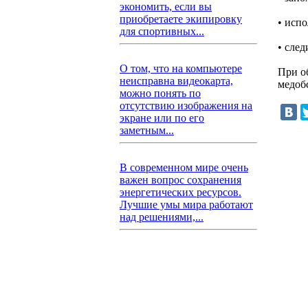
экономить, если вы
приобретаете экипировку
• исп
для спортивных...
• след
О том, что на компьютере
При о
неисправна видеокарта,
медоб
можно понять по
отсутствию изображения на
экране или по его
заметным...
В современном мире очень
важен вопрос сохранения
энергетических ресурсов.
Лучшие умы мира работают
над решениями,...