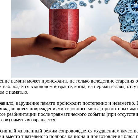
ение памяти может происходить не только вследствие старения о
 наблюдается в молодом возрасте, когда, на первый взгляд, отс
ем с памятью.
равило, нарушение памяти происходит постепенно и незаметно.
вождающиеся повреждениями головного мозга, при которых амн
ссе реабилитации после травматического события (при отсутст
сов) память возвращается.
сивный жизненный режим сопровождается ухудшением качества
ни вместо тщательного подбора рациона и приготовления блюд п