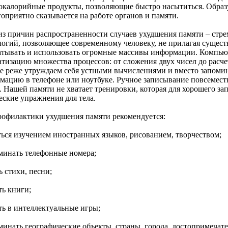
окалорийные продукты, позволяющие быстро насытиться. Обр
оприятно сказывается на работе органов и памяти.
из причин распространенности случаев ухудшения памяти – стр
логий, позволяющее современному человеку, не прилагая сущест
атывать и использовать огромные массивы информации. Компью
атизацию множества процессов: от сложения двух чисел до расче
е реже утруждаем себя устными вычислениями и вместо запоми
мацию в телефоне или ноутбуке. Ручное записывание повсемес
. Нашей памяти не хватает тренировки, которая для хорошего за
еские упражнения для тела.
рофилактики ухудшения памяти рекомендуется:
яться изучением иностранных языков, рисованием, творчеством;
оминать телефонные номера;
ь стихи, песни;
ть книги;
ть в интеллектуальные игры;
оминать географические объекты, страны, города, достопримечат