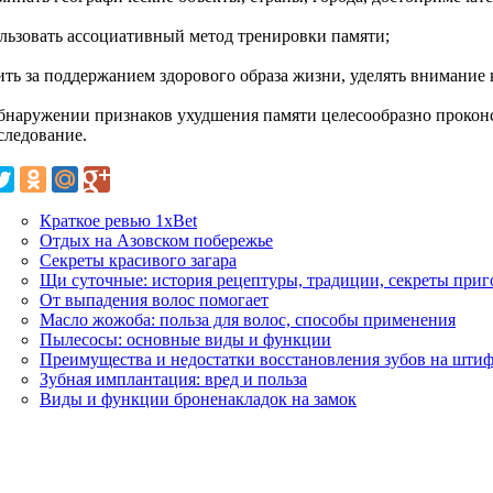
ользовать ассоциативный метод тренировки памяти;
ить за поддержанием здорового образа жизни, уделять внимание 
бнаружении признаков ухудшения памяти целесообразно проконс
следование.
Краткое ревью 1xBet
Отдых на Азовском побережье
Секреты красивого загара
Щи суточные: история рецептуры, традиции, секреты приг
От выпадения волос помогает
Масло жожоба: польза для волос, способы применения
Пылесосы: основные виды и функции
Преимущества и недостатки восстановления зубов на шти
Зубная имплантация: вред и польза
Виды и функции броненакладок на замок