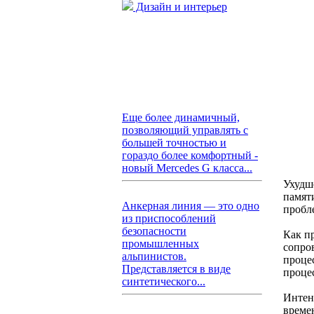
Дизайн и интерьер
Еще более динамичный,
позволяющий управлять с
большей точностью и
гораздо более комфортный -
новый Mercedes G класса...
Ухудш
памяти
Анкерная линия — это одно
пробл
из приспособлений
безопасности
Как п
промышленных
сопро
альпинистов.
проце
Представляется в виде
процес
синтетического...
Интен
време