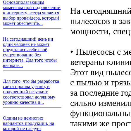
Основополагающим
моментом при подключении
На сегодняшний
к интернету всегда является
выбор провайдера, который
пылесосов в за
может обеспечить...
мощности, спец
На сегодняшний день ни
один человек не может
• Пылесосы с м
представить себе своё
существование без
ветераны клини
интернета. Для того чтобы
выбрать...
Этот вид пылесо
с пылью и гряз
Для того, что бы разработка
сайта прошла удачно, и
за последние г
полученный результат
соответствовал должному
сильно изменил
уровню качества и...
функциональных
Одним из немногих
такими же прос
вариантов продукции, на
которой не следует