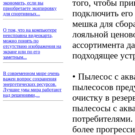
того, чтобы при
экономить, если вы
приобретаете экипировку
подключить его
для спортивных...
мешка для сбора
О том, что на компьютере
лояльной ценов
неисправна видеокарта,
можно понять по
ассортимента д
отсутствию изображения на
экране или по его
подходящее уст
заметным...
В современном мире очень
• Пылесос с ак
важен вопрос сохранения
энергетических ресурсов.
пылесосов преду
Лучшие умы мира работают
очистку в резер
над решениями,...
пылесосы с акв
потребителями. 
более прогресс