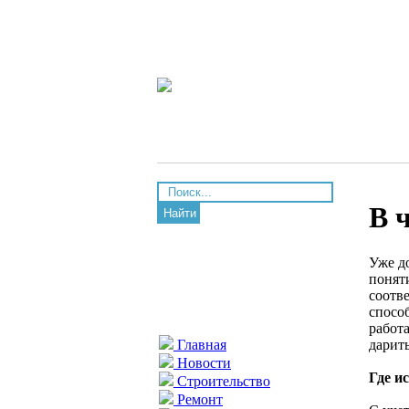
В 
Найти
Уже д
понят
соотв
спосо
работ
дарит
Главная
Новости
Где и
Строительство
Ремонт