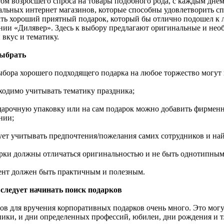
том возросшего спроса на товары подобного рода, с каждым днем
альных интернет магазинов, которые способны удовлетворить с
ть хороший приятный подарок, который бы отлично подошел к
нии «Дилявер». Здесь к выбору предлагают оригинальные и не
 вкус и тематику.
ыбрать
ыбора хорошего подходящего подарка на любое торжество могут
бходимо учитывать тематику праздника;
одарочную упаковку или на сам подарок можно добавить фирмен
нии;
дует учитывать предпочтения/пожелания самих сотрудников и на
арки должны отличаться оригинальностью и не быть однотипным
зент должен быть практичным и полезным.
 следует начинать поиск подарков
ов для вручения корпоративных подарков очень много. Это мо
ники, и дни определенных профессий, юбилеи, дни рождения и т