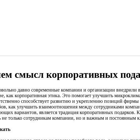
чем смысл корпоративных под
овольно давно современные компании и организации внедрили в
ие, как корпоративная этика. Это помогает улучшить микроклима
етственно способствует развитию и укреплению позиций фирмы 
бов, как улучшить взаимоотношения между сотрудниками компан
ающих вариантов, является традиция корпоративных подарков. К
ь не только сотрудникам компании, но и важным и постоянным к
скать