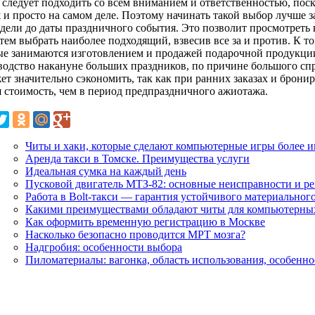
 следует подходить со всем вниманием и ответственностью, пос
 и просто на самом деле. Поэтому начинать такой выбор лучше з
едели до даты праздничного события. Это позволит просмотреть 
тем выбрать наиболее подходящий, взвесив все за и против. К т
ые занимаются изготовлением и продажей подарочной продукции
водство накануне больших праздников, по причине большого спро
ет значительно сэкономить, так как при ранних заказах и брони
я стоимость, чем в период предпраздничного ажиотажа.
Читы и хаки, которые сделают компьютерные игры более 
Аренда такси в Томске. Преимущества услуги
Идеальная сумка на каждый день
Пусковой двигатель МТЗ-82: основные неисправности и р
Работа в Bolt-такси — гарантия устойчивого материальног
Какими преимуществами обладают читы для компьютерны
Как оформить временную регистрацию в Москве
Насколько безопасно проводится МРТ мозга?
Надгробия: особенности выбора
Пиломатериалы: вагонка, область использования, особенно