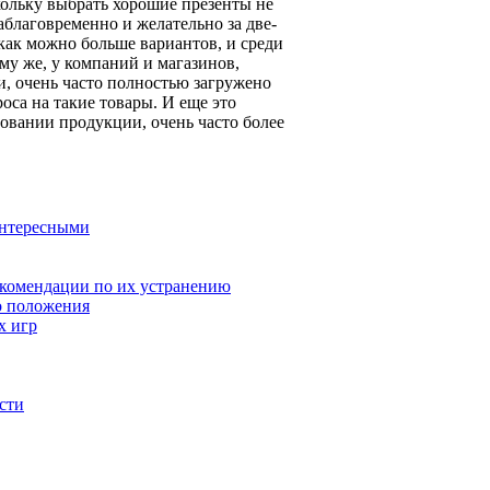
кольку выбрать хорошие презенты не
аблаговременно и желательно за две-
как можно больше вариантов, и среди
ому же, у компаний и магазинов,
, очень часто полностью загружено
са на такие товары. И еще это
ровании продукции, очень часто более
интересными
екомендации по их устранению
о положения
х игр
сти