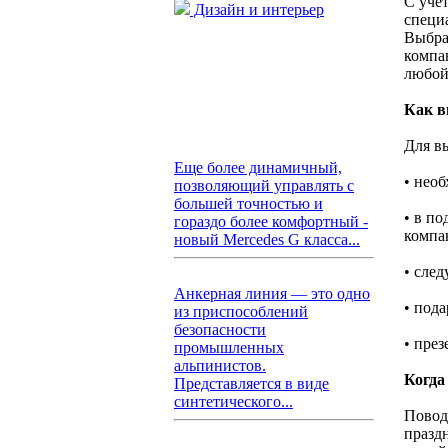
С уче
Дизайн и интерьер
специ
Выбра
компа
любой
Как в
Для в
Еще более динамичный,
• нео
позволяющий управлять с
большей точностью и
• в п
гораздо более комфортный -
компа
новый Mercedes G класса...
• сле
Анкерная линия — это одно
• под
из приспособлений
безопасности
• пре
промышленных
альпинистов.
Когда
Представляется в виде
синтетического...
Повод
празд