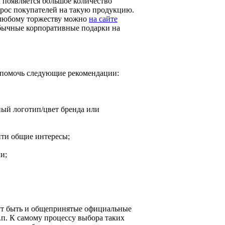
 появляется большое количество
прос покупателей на такую продукцию.
 любому торжеству можно
на сайте
обычные корпоративные подарки на
 помочь следующие рекомендации:
ный логотип/цвет бренда или
йти общие интересы;
и;
гут быть и общепринятые официальные
.п. К самому процессу выбора таких