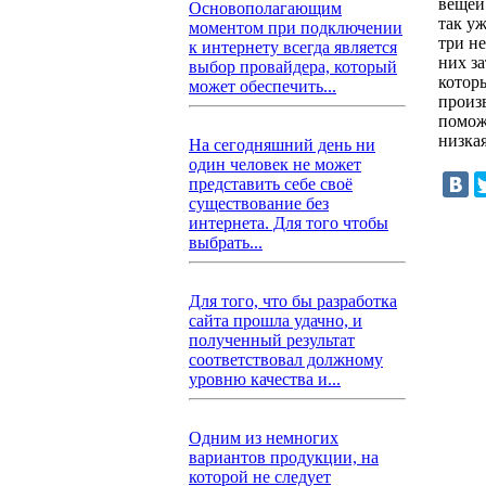
вещей
Основополагающим
так уж
моментом при подключении
три н
к интернету всегда является
них за
выбор провайдера, который
котор
может обеспечить...
произ
помож
низка
На сегодняшний день ни
один человек не может
представить себе своё
существование без
интернета. Для того чтобы
выбрать...
Для того, что бы разработка
сайта прошла удачно, и
полученный результат
соответствовал должному
уровню качества и...
Одним из немногих
вариантов продукции, на
которой не следует