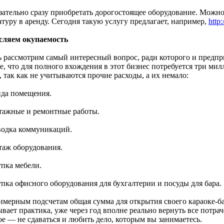
зательно сразу приобретать дорогостоящее оборудование. Можно
туру в аренду. Сегодня такую услугу предлагает, например,
http
ляем окупаемость
ь рассмотрим самый интересный вопрос, ради которого и предпр
е, что для полного вхождения в этот бизнес потребуется три ми
 так как не учитываются прочие расходы, а их немало:
нда помещения.
тажные и ремонтные работы.
водка коммуникаций.
таж оборудования.
упка мебели.
упка офисного оборудования для бухгалтерии и посуды для бара.
имерным подсчетам общая сумма для открытия своего караоке-бар
вает практика, уже через год вполне реально вернуть все потра
ое — не сдаваться и любить дело, которым вы занимаетесь.