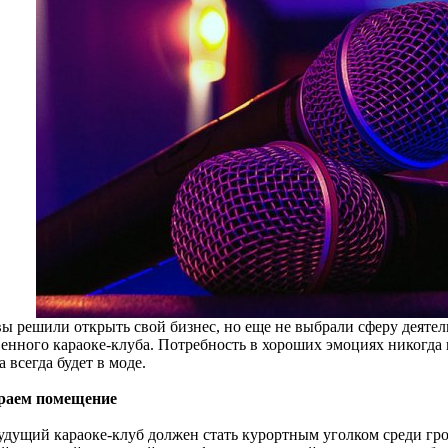
вы решили открыть свой бизнес, но еще не выбрали сферу деятел
енного караоке-клуба. Потребность в хороших эмоциях никогда н
 всегда будет в моде.
раем помещение
удущий караоке-клуб должен стать курортным уголком среди гром