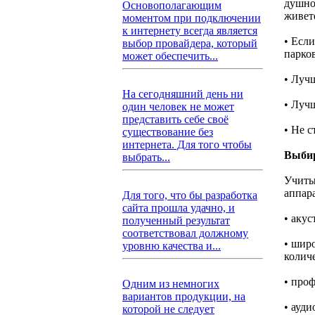
душно
Основополагающим
живет
моментом при подключении
к интернету всегда является
• Есл
выбор провайдера, который
парко
может обеспечить...
• Лучш
На сегодняшний день ни
• Луч
один человек не может
представить себе своё
• Не 
существование без
интернета. Для того чтобы
Выбир
выбрать...
Учиты
аппар
Для того, что бы разработка
сайта прошла удачно, и
• акус
полученный результат
соответствовал должному
• шир
уровню качества и...
количе
• про
Одним из немногих
вариантов продукции, на
• ауд
которой не следует