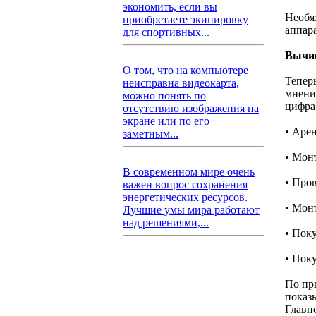
экономить, если вы
Необя
приобретаете экипировку
аппара
для спортивных...
Вычис
О том, что на компьютере
Тепер
неисправна видеокарта,
мнени
можно понять по
цифра,
отсутствию изображения на
экране или по его
• Аре
заметным...
• Мон
В современном мире очень
• Про
важен вопрос сохранения
энергетических ресурсов.
• Мон
Лучшие умы мира работают
над решениями,...
• Пок
• Пок
По пр
показы
Главн