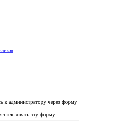
ьников
сь к администратору через форму
 использовать эту форму