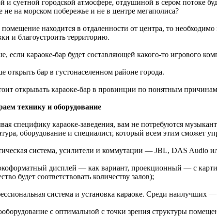
й и суетной городской атмосфере, отдушиной в сером потоке бу
е не на морском побережье и не в центре мегаполиса?
и помещение находится в отдаленности от центра, то необходимо
вки и благоустроить территорию.
е, если караоке-бар будет составляющей какого-то игрового ком
ше открыть бар в густонаселенном районе города.
стоит открывать караоке-бар в провинции по понятным причинам
аем технику и оборудование
вая специфику караоке-заведения, вам не потребуются музыканты
атура, оборудование и специалист, который всем этим сможет уп
тическая система, усилители и коммутации — JBL, DAS Audio или
окоформатный дисплей — как вариант, проекционный — с карт
ство будет соответствовать количеству залов);
фессиональная система и установка караоке. Среди наилучших — 
иооборудование с оптимальной с точки зрения структуры помеще