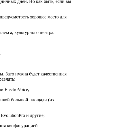
дничных дней. Но как быть, если вы
 предусмотреть хорошее место для
плекса, культурного центра.
.
. Зато нужна будет качественная
равлять:
 ElectroVoice;
инкой большой площади (их
EvolutionPrо и другие;
ния конфигурацией.