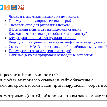
Японцы придумали машину из целлюлозы
Почему так популярны сетевые игры?
Световой стол для рисования песком
В Британии появится термоядерная станция
Как максимально выгодно обменивать валюту?
Кому нужна система Консультант Плюс?
Ведущие принципы олимпиад по информатике для дошкол
Сотрудники НАСА презентовали обновлённые скафандры?
Почему стоит заказать решение задач?
Научные деятели придумали безвредные батарейки
ресурс uchebniksonline.ru ©
 любых материалов ссылка на сайт обязательна
ими авторами, и если ваши права нарушены - обратите
 материалов (статей, обзоров и пр.) вы также можете