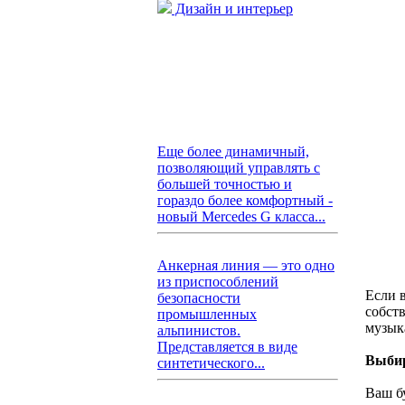
Дизайн и интерьер
Еще более динамичный,
позволяющий управлять с
большей точностью и
гораздо более комфортный -
новый Mercedes G класса...
Анкерная линия — это одно
из приспособлений
Если 
безопасности
собств
промышленных
музыка
альпинистов.
Представляется в виде
Выби
синтетического...
Ваш б