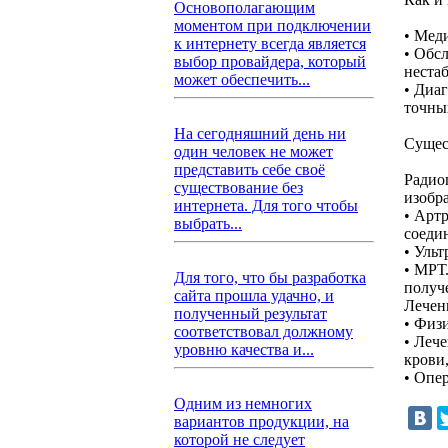
Основополагающим
моментом при подключении
• Мед
к интернету всегда является
• Обсл
выбор провайдера, который
неста
может обеспечить...
• Диаг
точны
На сегодняшний день ни
Сущес
один человек не может
представить себе своё
Радио
существование без
изобр
интернета. Для того чтобы
• Артр
выбрать...
соеди
• Уль
• МРТ
Для того, что бы разработка
получ
сайта прошла удачно, и
Лечен
полученный результат
• Физ
соответствовал должному
• Леч
уровню качества и...
крови,
• Опе
Одним из немногих
вариантов продукции, на
которой не следует