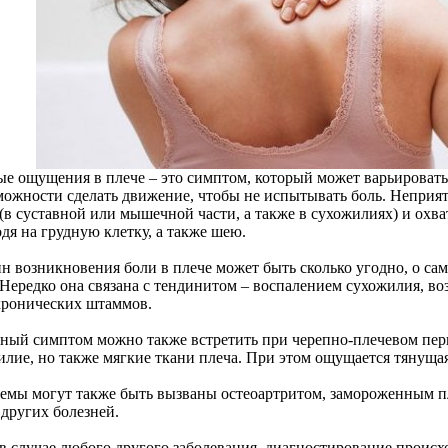
ые ощущения в плече – это симптом, который может варьировать
можности сделать движение, чтобы не испытывать боль. Неприят
 (в суставной или мышечной части, а также в сухожилиях) и охв
дя на грудную клетку, а также шею.
н возникновения боли в плече может быть сколько угодно, о са
 Нередко она связана с тендинитом – воспалением сухожилия, в
хронических штаммов.
ный симптом можно также встретить при черепно-плечевом периа
илие, но также мягкие ткани плеча. При этом ощущается тянущая
емы могут также быть вызваны остеоартритом, замороженным пл
 других болезней.
в случае любого другого заболевания, диагностирование происхо