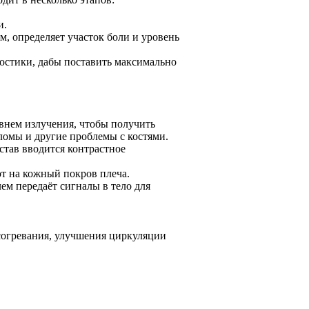
и.
м, определяет участок боли и уровень
ностики, дабы поставить максимально
внем излучения, чтобы получить
ломы и другие проблемы с костями.
устав вводится контрастное
т на кожный покров плеча.
м передаёт сигналы в тело для
согревания, улучшения циркуляции