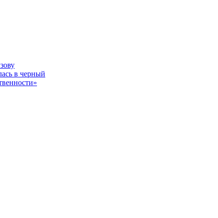
узову
лась в черный
ственности»