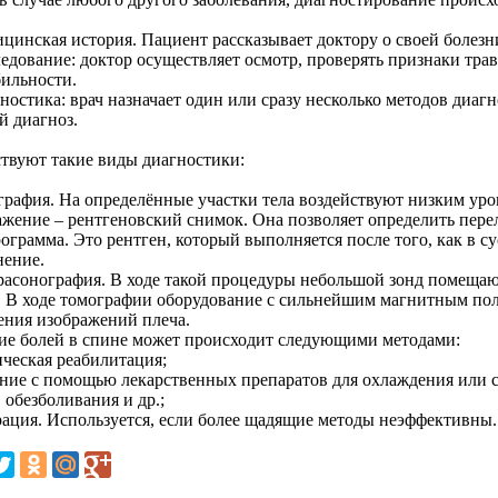
ицинская история. Пациент рассказывает доктору о своей болезн
едование: доктор осуществляет осмотр, проверять признаки трав
бильности.
ностика: врач назначает один или сразу несколько методов диаг
й диагноз.
твуют такие виды диагностики:
графия. На определённые участки тела воздействуют низким уро
ажение – рентгеновский снимок. Она позволяет определить пере
ограмма. Это рентген, который выполняется после того, как в с
нение.
трасонография. В ходе такой процедуры небольшой зонд помещаю
. В ходе томографии оборудование с сильнейшим магнитным поле
ения изображений плеча.
ие болей в спине может происходит следующими методами:
ическая реабилитация;
ение с помощью лекарственных препаратов для охлаждения или 
 обезболивания и др.;
рация. Используется, если более щадящие методы неэффективны.