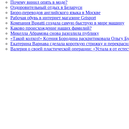
Почему винил опять в моде?
Оздоровительный отдых в Беларуси
Бюро-переводов английского языка в Москве
Рабочая обувь в интернет магазине Grisport
Компания Bugatti создала самую быструю в мире машину
Каково происхождение наших фамилий?
Микелла Абрамова снова разозлила публику
«Такой колхоз!» Ксения Бородина раскритиковала Ольгу Б
Екатерина Варнава сделала короткую стрижку и перекраси
Валерия о своей пластической операции: «Устала я от есте