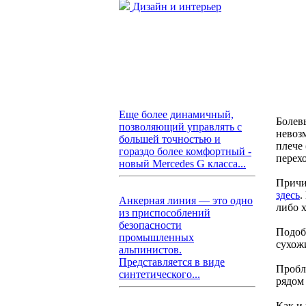
Дизайн и интерьер
Еще более динамичный,
Болев
позволяющий управлять с
невоз
большей точностью и
плече
гораздо более комфортный -
перехо
новый Mercedes G класса...
Причи
здесь
.
Анкерная линия — это одно
либо 
из приспособлений
безопасности
Подоб
промышленных
сухож
альпинистов.
Представляется в виде
Пробл
синтетического...
рядом
Как и 