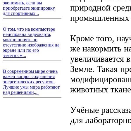
экономить, если вы
природной среды
приобретаете экипировку
для спортивных...
промышленных 
О том, что на компьютере
неисправна видеокарта,
Кроме того, нау
можно понять по
отсутствию изображения на
же накормить н
экране или по его
заметным...
увеличивается в
Земле. Такая пр
В современном мире очень
важен вопрос сохранения
модифицированн
энергетических ресурсов.
животных ткане
Лучшие умы мира работают
над решениями,...
Учёные рассказ
для лабораторно