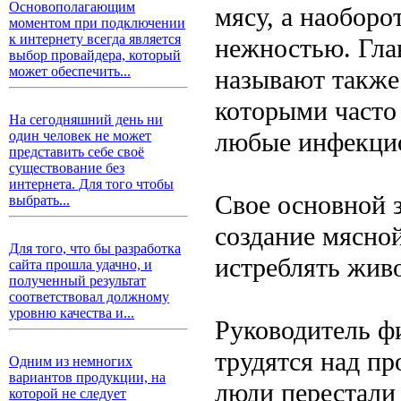
Основополагающим
мясу, а наоборо
моментом при подключении
к интернету всегда является
нежностью. Гла
выбор провайдера, который
может обеспечить...
называют также 
которыми часто
На сегодняшний день ни
любые инфекцио
один человек не может
представить себе своё
существование без
интернета. Для того чтобы
Свое основной 
выбрать...
создание мясной
Для того, что бы разработка
истреблять жив
сайта прошла удачно, и
полученный результат
соответствовал должному
уровню качества и...
Руководитель ф
трудятся над пр
Одним из немногих
вариантов продукции, на
люди перестали
которой не следует