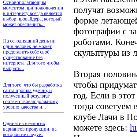
Основополагающим
получат возможн
моментом при подключении
к интернету всегда является
форме летающей 
выбор провайдера, который
может обеспечить...
фотографии с з
роботами. Конеч
На сегодняшний день ни
один человек не может
скульптуры из л
представить себе своё
существование без
интернета. Для того чтобы
выбрать...
Вторая половина
чтобы придумат
Для того, что бы разработка
сайта прошла удачно, и
год. Если в это
полученный результат
соответствовал должному
тогда советуем 
уровню качества и...
клубе Лачи в По
Одним из немногих
можете здесь:
l
вариантов продукции, на
которой не следует