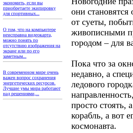
Новогодние пра
экономить, если вы
приобретаете экипировку
они становятся
для спортивных...
от суеты, побыт
О том, что на компьютере
живописными пр
неисправна видеокарта,
городом – для ва
можно понять по
отсутствию изображения на
экране или по его
заметным...
Пока что за ок
недавно, а спе
В современном мире очень
важен вопрос сохранения
ледового город
энергетических ресурсов.
Лучшие умы мира работают
направленность,
над решениями,...
просто стоять, 
корабль, а вот 
космонавта.