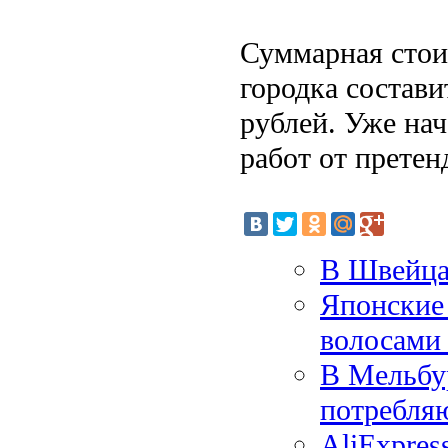
Суммарная стои
городка состави
рублей. Уже на
работ от претен
В Швейца
Японские 
волосами
В Мельбур
потребля
AliExpres