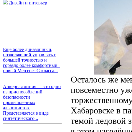
Дизайн и интерьер
Еще более динамичный,
позволяющий управлять с
большей точностью и
гораздо более комфортный -
новый Mercedes G класса...
Осталось же мен
Анкерная линия — это одно
повсеместно уже
из приспособлений
безопасности
торжественному
промышленных
альпинистов.
Хабаровске в п
Представляется в виде
темой ледовой 
синтетического...
в этом населённ