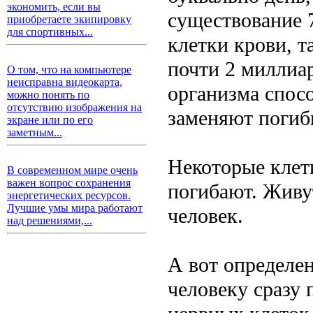
экономить, если вы
существование 
приобретаете экипировку
для спортивных...
клетки крови, т
почти 2 миллиа
О том, что на компьютере
неисправна видеокарта,
организма спосо
можно понять по
отсутствию изображения на
заменяют погиб
экране или по его
заметным...
Некоторые клет
В современном мире очень
важен вопрос сохранения
погибают. Живут
энергетических ресурсов.
Лучшие умы мира работают
человек.
над решениями,...
А вот определен
человеку сразу