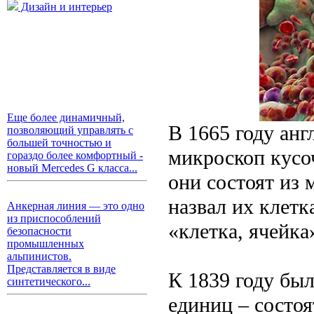
Дизайн и интерьер
Еще более динамичный,
В 1665 году анг
позволяющий управлять с
большей точностью и
микроскоп кусо
гораздо более комфортный -
новый Mercedes G класса...
они состоят из
назвал их клетка
Анкерная линия — это одно
из приспособлений
«клетка, ячейка»
безопасности
промышленных
альпинистов.
Представляется в виде
К 1839 году был
синтетического...
единиц – состоя