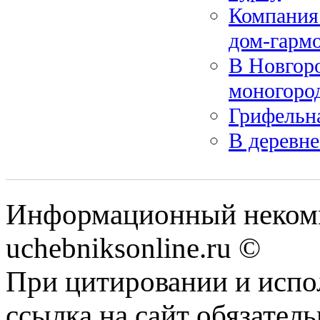
Компания 
дом-гарм
В Новгоро
моногоро
Грифельна
В деревн
Информационный некомм
uchebniksonline.ru ©
При цитировании и испо
ссылка на сайт обязатель