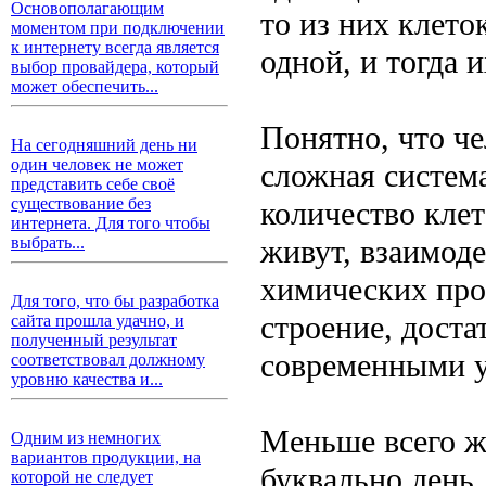
Основополагающим
то из них клето
моментом при подключении
к интернету всегда является
одной, и тогда
выбор провайдера, который
может обеспечить...
Понятно, что ч
На сегодняшний день ни
один человек не может
сложная система
представить себе своё
существование без
количество клет
интернета. Для того чтобы
живут, взаимод
выбрать...
химических про
Для того, что бы разработка
строение, дост
сайта прошла удачно, и
полученный результат
современными 
соответствовал должному
уровню качества и...
Меньше всего ж
Одним из немногих
вариантов продукции, на
буквально день,
которой не следует