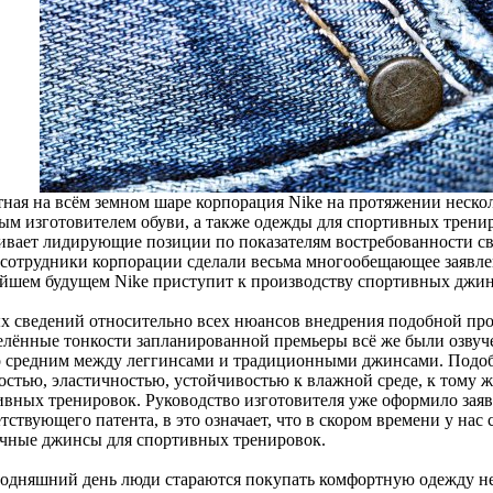
тная на всём земном шаре корпорация Nike на протяжении нескол
ым изготовителем обуви, а также одежды для спортивных трени
ивает лидирующие позиции по показателям востребованности св
 сотрудники корпорации сделали весьма многообещающее заявлен
йшем будущем Nike приступит к производству спортивных джин
х сведений относительно всех нюансов внедрения подобной про
елённые тонкости запланированной премьеры всё же были озвуче
о средним между леггинсами и традиционными джинсами. Подоб
остью, эластичностью, устойчивостью к влажной среде, к тому ж
ивных тренировок. Руководство изготовителя уже оформило зая
тствующего патента, в это означает, что в скором времени у нас
чные джинсы для спортивных тренировок.
годняшний день люди стараются покупать комфортную одежду не 