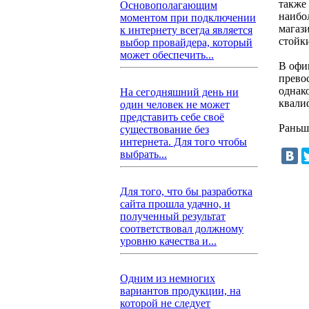
также
Основополагающим
наибо
моментом при подключении
магаз
к интернету всегда является
стойк
выбор провайдера, который
может обеспечить...
В офи
прево
однак
На сегодняшний день ни
квали
один человек не может
представить себе своё
Раньш
существование без
интернета. Для того чтобы
выбрать...
Для того, что бы разработка
сайта прошла удачно, и
полученный результат
соответствовал должному
уровню качества и...
Одним из немногих
вариантов продукции, на
которой не следует