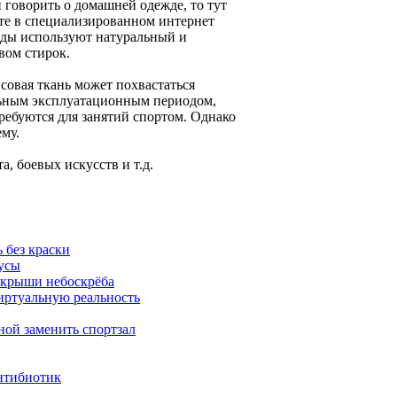
 говорить о домашней одежде, то тут
те в специализированном интернет
жды используют натуральный и
вом стирок.
совая ткань может похвастаться
льным эксплуатационным периодом,
ребуются для занятий спортом. Однако
му.
, боевых искусств и т.д.
 без краски
русы
с крыши небоскрёба
иртуальную реальность
ной заменить спортзал
нтибиотик