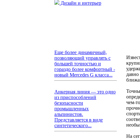
Дизайн и интерьер
Еще более динамичный,
Извес
позволяющий управлять с
крупн
большей точностью и
удерж
гораздо более комфортный -
давно
новый Mercedes G класса...
ближа
Точны
Анкерная линия — это одно
опред
из приспособлений
чем-т
безопасности
прочн
промышленных
спорт
альпинистов.
соотве
Представляется в виде
необы
синтетического...
На се