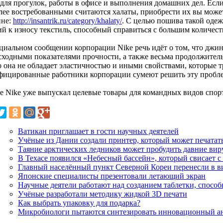
 для прогулок, работы в офисе и выполнения домашних дел. Если
лее востребованными считаются халаты, приобрести их вы може
ине:
http://insantrik.ru/category/khalaty/
. С целью пошива такой оде
ий к износу текстиль, способный справиться с большим количест
циальном сообщении корпорации Nike речь идёт о том, что джин
сходными показателями прочности, а также весьма продолжите
о она не обладает эластичностью и иными свойствами, которые т
фицированные работники корпорации сумеют решить эту пробле
е Nike уже выпускал целевые товары для командных видов спорта
Ватикан приглашает в гости научных деятелей
Учёные из Дании создали принтер, который может печатать
Таяние арктических ледников может пробудить давние ви
В Техасе появился «Небесный бассейн», который свисает 
Главный населённый пункт Северной Кореи перенесли в в
Японские специалисты презентовали летающий экран
Научные деятели работают над созданием таблетки, способ
Учёные разработали методику жидкой 3D печати
Как выбрать упаковку для подарка?
Микробиологи пытаются синтезировать инновационный а