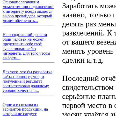
Основополагающим
Заработать можн
моментом при подключении
к интернету всегда является
казино, только 
выбор провайдера, который
может обеспечить...
десять раз мень
развлечений. К 
На сегодняшний день ни
один человек не может
от вашего везен
представить себе своё
существование без
менять уровень
интернета. Для того чтобы
сделки и.т.д.
выбрать...
Для того, что бы разработка
Последний отчё
сайта прошла удачно, и
полученный результат
свидетельством 
соответствовал должному
уровню качества и...
серьёзные план
первой место в
Одним из немногих
вариантов продукции, на
месяц удаётся з
которой не следует