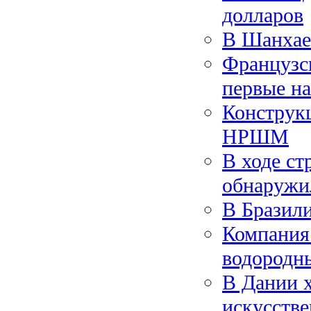
долларов
В Шанхае 
Французс
первые н
Конструк
НРШМ
В ходе ст
обнаружи
В Бразили
Компания
водородн
В Дании х
искусстве