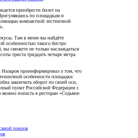
ридется приобрести билет на
 Прогулявшись по площадкам и
помощью компактной лестничной
о.
рекусы. Там в меню вы найдёте
ой особенностью такого бистро
, вы сможете не только наслаждаться
оты триста тридцать четыре метра
й Назаров проинформировал о том, что
 техничной особенности площадки
обна закончить оборот по своей оси,
лённый пункт Российской Федерации с
то можно попасть в ресторан «Седьмое
осяной покров
нов