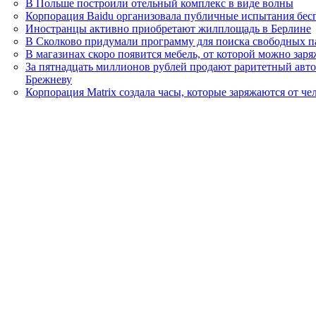
В Польше построили отельный комплекс в виде волны
Корпорация Baidu организовала публичные испытания бе
Иностранцы активно приобретают жилплощадь в Берлине
В Сколково придумали программу для поиска свободных п
В магазинах скоро появится мебель, от которой можно зар
За пятнадцать миллионов рублей продают раритетный авт
Брежневу
Корпорация Matrix создала часы, которые заряжаются от че