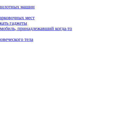
спилотных машин
арковочных мест
яжать гаджеты
омобиль, принадлежавший когда-то
ловеческого тела