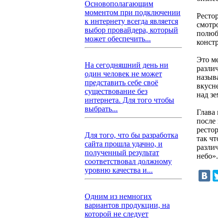
Основополагающим
моментом при подключении
Рестор
к интернету всегда является
смотр
выбор провайдера, который
полюб
может обеспечить...
конст
Это ме
На сегодняшний день ни
разли
один человек не может
назыв
представить себе своё
вкусн
существование без
над зе
интернета. Для того чтобы
выбрать...
Глава
после
ресто
Для того, что бы разработка
так ч
сайта прошла удачно, и
разли
полученный результат
небо».
соответствовал должному
уровню качества и...
Одним из немногих
вариантов продукции, на
которой не следует