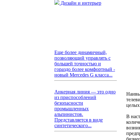
Дизайн и интерьер
Еще более динамичный,
позволяющий управлять с
большей точностью и
гораздо более комфортный -
новый Mercedes G класса...
Анкерная линия — это одно
Наивы
из приспособлений
телев
безопасности
целых
промышленных
альпинистов.
В нас
Представляется в виде
колич
синтетического...
возник
предп
бизне