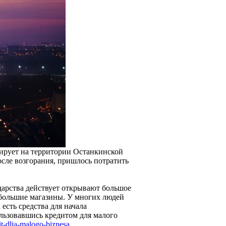
ирует на территории Останкинской
осле возгорания, пришлось потратить
дарства действует открывают большое
ебольшие магазины. У многих людей
 есть средства для начала
льзовавшись кредитом для малого
dit-dlja-malogo-biznesa
.