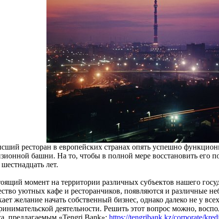
сший ресторан в европейских странах опять успешно функцион
изионной башни. На то, чтобы в полной мере восстановить его п
 шестнадцать лет.
тоящий момент на территории различных субъектов нашего госу
ество уютных кафе и ресторанчиков, появляются и различные н
ает желание начать собственный бизнес, однако далеко не у всех
ринимательской деятельности. Решить этот вопрос можно, воспо
са, предлагаемым «Tengri Bank»:
https://tengribank.kz/corporate/kre