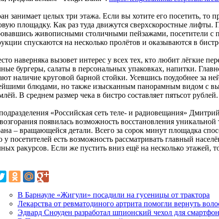
ан занимает целых три этажа. Если вы хотите его посетить, то п
овую площадку. Как раз туда движутся сверхскоростные лифты.
овавшись живописными столичными пейзажами, посетители с 
рукции спускаются на несколько пролётов и оказываются в бистр
сто наверняка вызовет интерес у всех тех, кто любит лёгкие пе
чные бургеры, салаты в персональных упаковках, напитки. Главн
ают наличие круговой барной стойки. Усевшись поудобнее за ней
ейшими блюдами, но также изысканным панорамным видом с выс
млёй. В среднем размер чека в бистро составляет пятьсот рублей.
 подразделения «Российская сеть теле- и радиовещания» Дмитри
 возгорания появилась возможность восстановления уникальной
рана – вращающейся детали. Всего за сорок минут площадка спос
то у посетителей есть возможность рассматривать главный насе
чных ракурсов. Если же пустить вниз ещё на несколько этажей, 
В Барнауле «Жигули» посадили на гусеницы от трактора
Лекарства от ревматодиного артрита помогли вернуть вол
Эдвард Сноуден разработал шпионский чехол для смартфо