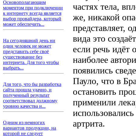
Основополагающим
частях тела, вп
моментом при подключении
к интернету всегда является
же, никакой опа
выбор провайдера, который
может обеспечить...
представляет, о
вида это создаё
На сегодняшний день ни
один человек не может
если речь идёт 
представить себе своё
существование без
наиболее автор
интернета. Для того чтобы
появились сведе
выбрать...
Пауло, что в Бр
Для того, что бы разработка
остановить проц
сайта прошла удачно, и
полученный результат
применили лека
соответствовал должному
уровню качества и...
использовались
артрита.
Одним из немногих
вариантов продукции, на
которой не следует