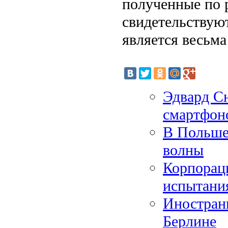
полученные по 
свидетельствуют
является весьм
Эдвард Сн
смартфон
В Польше
волны
Корпорац
испытани
Иностран
Берлине