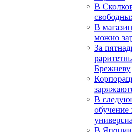
В Сколко
свободны
В магазин
можно за
За пятнад
раритетн
Брежневу
Корпораци
заряжаютс
В следующ
обучение
универси
В Японии