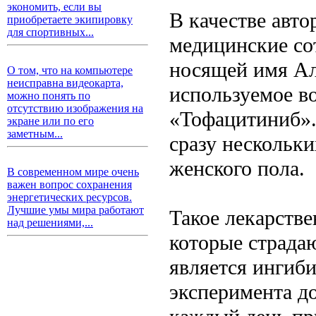
экономить, если вы
В качестве авто
приобретаете экипировку
для спортивных...
медицинские со
носящей имя Ал
О том, что на компьютере
неисправна видеокарта,
используемое во
можно понять по
отсутствию изображения на
«Тофацитиниб».
экране или по его
заметным...
сразу нескольк
женского пола.
В современном мире очень
важен вопрос сохранения
энергетических ресурсов.
Лучшие умы мира работают
Такое лекарстве
над решениями,...
которые страдаю
является ингиб
эксперимента д