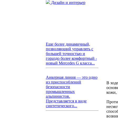
Дизайн и интерьер
Еще более динамичный,
позволяющий управлять с
большей точностью и
гораздо более комфортный -
новый Mercedes G класса...
Анкерная линия — это одно
из приспособлений
В ход
безопасности
основ
промышленных
кожи,
альпинистов.
Представляется в виде
Проти
синтетического...
несмо
спосо
возни