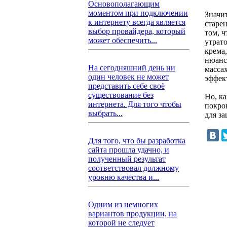
Основополагающим
моментом при подключении
Значи
к интернету всегда является
старен
выбор провайдера, который
том, 
может обеспечить...
утрат
крема
нюанс
На сегодняшний день ни
масса
один человек не может
эффек
представить себе своё
существование без
Но, к
интернета. Для того чтобы
покров
выбрать...
для з
Для того, что бы разработка
сайта прошла удачно, и
полученный результат
соответствовал должному
уровню качества и...
Одним из немногих
вариантов продукции, на
которой не следует