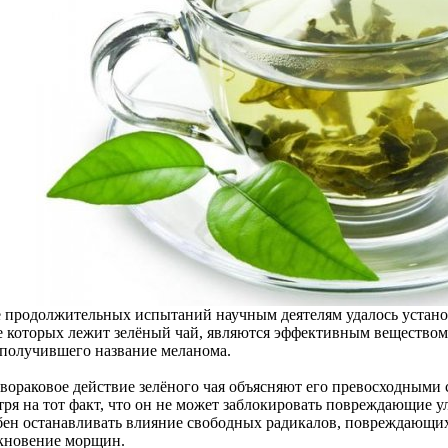
е продолжительных испытаний научным деятелям удалось установи
е которых лежит зелёный чай, являются эффективным вещество
 получившего название меланома.
вораковое действие зелёного чая объясняют его превосходными
тря на тот факт, что он не может заблокировать повреждающие у
бен останавливать влияние свободных радикалов, повреждающ
кновение морщин.