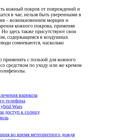
нить кожный покров от повреждений и
атся в чае, нельзя быть уверенными в
ения – возникновением морщин и
тарения кожного покрова, применяя
. Но здесь также присутствуют свои
дом, содержащимся в воздушных
 люди сомневаются, насколько
о применять с пользой для кожного
о со средством по уходу или же кремом
полифенолы.
лечения варикоза
го телефона
ybrid Wars
за доступ к солнцу
биль
лания во время метеоритного дождя