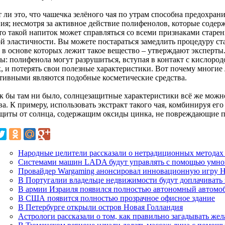
т ли это, что чашечка зелёного чая по утрам способна предохра
ия; несмотря за активное действие полифенолов, которые содерж
что такой напиток может справляться со всеми признаками стар
ой эластичности. Вы можете постараться замедлить процедуру с
, в основе которых лежит такое вещество – утверждают эксперты
ы: полифенола могут разрушиться, вступая в контакт с кислоро
х, и потерять свои полезные характеристики. Вот почему многие
тивными являются подобные косметические средства.
ак бы там ни было, солнцезащитные характеристики всё же можн
а. К примеру, использовать экстракт такого чая, комбинируя ег
ащиты от солнца, содержащим оксиды цинка, не повреждающие 
Народные целители рассказали о нетрадиционных методах 
Системами машин LADA будут управлять с помощью умно
Провайдер Wargaming анонсировал инновационную игру H
В Португалии владельце недвижимости будут доплачивать 
В армии Израиля появился полностью автономный автомо
В США появится полностью прозрачное офисное здание
В Петербурге открыли остров Новая Голландия
Астрологи рассказали о том, как правильно загадывать же