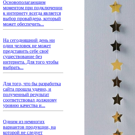
Основополагающим
моментом при подключении
к интернету всегда является
выбор провайдера, который
может обеспечить...
На сегодняшний день ни
один человек не может
представить себе своё
существование без
интернета. Для того чтобы
выбрать...
Для того, что бы разработка
сайта прошла удачно, и
полученный результат
соответствовал должному
уровню качества и...
Одним из немногих
вариантов продукции, на
которой не следует