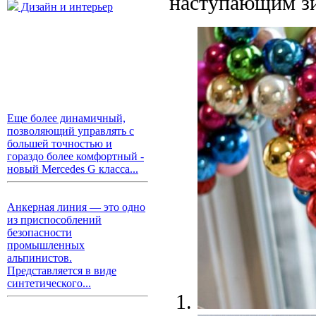
наступающим з
Дизайн и интерьер
Еще более динамичный,
позволяющий управлять с
большей точностью и
гораздо более комфортный -
новый Mercedes G класса...
Анкерная линия — это одно
из приспособлений
безопасности
промышленных
альпинистов.
Представляется в виде
синтетического...