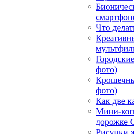
Бионическ
смартфоно
Что делат
Креативны
мультфил
Городские
фото)
Крошечны
фото)
Как две к
Мини-коп
дорожке G
Рисунки ж