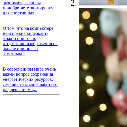
экономить, если вы
приобретаете экипировку
для спортивных...
О том, что на компьютере
неисправна видеокарта,
можно понять по
отсутствию изображения на
экране или по его
заметным...
В современном мире очень
важен вопрос сохранения
энергетических ресурсов.
Лучшие умы мира работают
над решениями,...