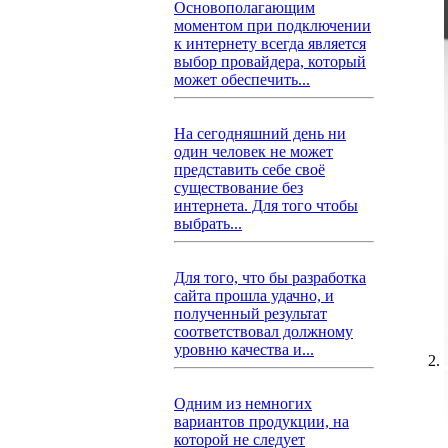
Основополагающим
моментом при подключении
к интернету всегда является
выбор провайдера, который
может обеспечить...
На сегодняшний день ни
один человек не может
представить себе своё
существование без
интернета. Для того чтобы
выбрать...
Для того, что бы разработка
сайта прошла удачно, и
полученный результат
соответствовал должному
уровню качества и...
Одним из немногих
вариантов продукции, на
которой не следует