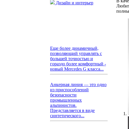
В кач
Дизайн и интерьер
Любит
полны
Еще более динамичный,
позволяющий управлять с
большей точностью и
гораздо более комфортный -
новый Mercedes G класса...
Анкерная линия — это одно
из приспособлений
безопасности
промышленных
альпинистов.
Представляется в виде
синтетического...