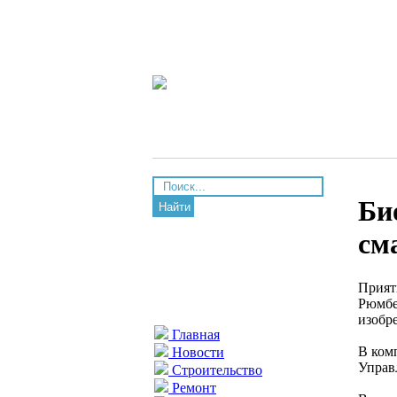
Би
Найти
см
Прият
Рюмбе
изобр
Главная
В комп
Новости
Управл
Строительство
Ремонт