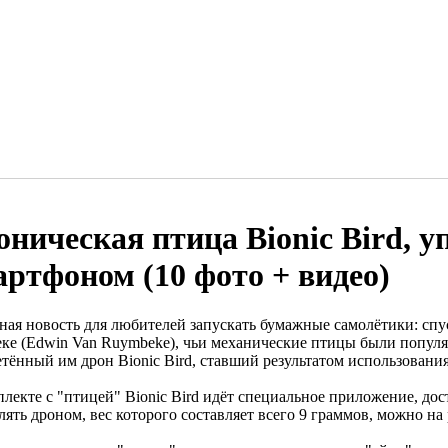
оническая птица Bionic Bird, 
артфоном (10 фото + видео)
ная новость для любителей запускать бумажные самолётики: спус
ке (Edwin Van Ruymbeke), чьи механические птицы были популя
етённый им дрон Bionic Bird, ставший результатом использовани
лекте с "птицей" Bionic Bird идёт специальное приложение, дост
ять дроном, вес которого составляет всего 9 граммов, можно на