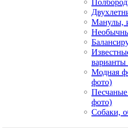
Полбород
Двухлетни
Манулы, и
Необычны
Балансир
Известны
варианты 
Модная ф
фото)
Песчаные 
фото)
Собаки, о