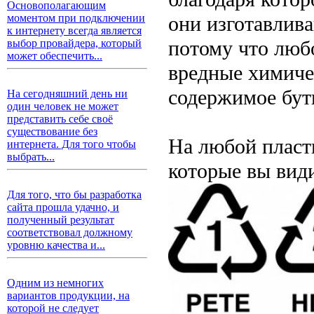
Основополагающим
они изготавлив
моментом при подключении
к интернету всегда является
потому что любо
выбор провайдера, который
может обеспечить...
вредные химичес
содержимое бут
На сегодняшний день ни
один человек не может
представить себе своё
существование без
На любой пласти
интернета. Для того чтобы
выбрать...
которые вы види
Для того, что бы разработка
сайта прошла удачно, и
полученный результат
соответствовал должному
уровню качества и...
Одним из немногих
вариантов продукции, на
которой не следует