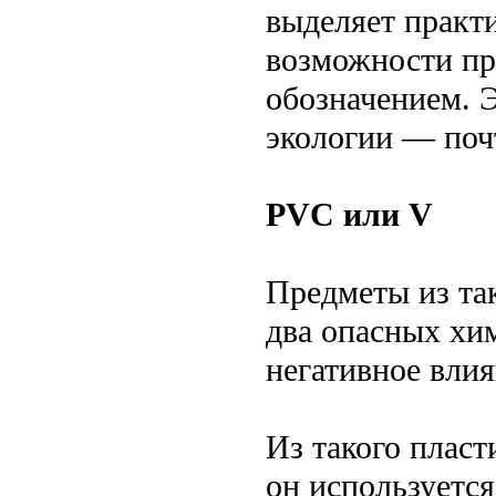
выделяет практ
возможности пр
обозначением. Э
экологии — почт
PVC или V
Предметы из та
два опасных хи
негативное вли
Из такого пласт
он используетс