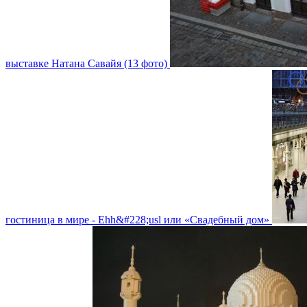
выставке Натана Савайя (13 фото)
гостиница в мире - Ehh&#228;usl или «Свадебный дом»