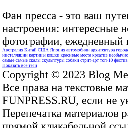
Фан пресса - это ваш пут
настроения: интересные н
фотографии, ежедневный 
Австралия
Китай
США
Япония
автомобили
архитектура
город
инсталляции
картины
кошки
красивые места
креатив
необычно
самые-самые
скалы
скульптуры
собаки
стрит-арт
топ-10
фестив
Показать все теги
Copyright © 2023 Blog Me
Все права на текстовые м
FUNPRESS.RU, если не ук
Перепечатка материалов р
прямой кликабельной сс