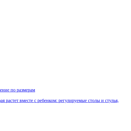
ение по размерам
рая растет вместе с ребенком: регулируемые столы и стулья,