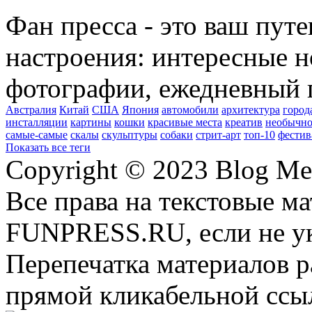
Фан пресса - это ваш пут
настроения: интересные н
фотографии, ежедневный 
Австралия
Китай
США
Япония
автомобили
архитектура
город
инсталляции
картины
кошки
красивые места
креатив
необычно
самые-самые
скалы
скульптуры
собаки
стрит-арт
топ-10
фестив
Показать все теги
Copyright © 2023 Blog Me
Все права на текстовые м
FUNPRESS.RU, если не ук
Перепечатка материалов р
прямой кликабельной сс