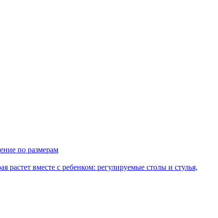
ение по размерам
рая растет вместе с ребенком: регулируемые столы и стулья,