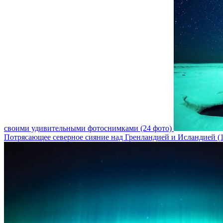
своими удивительными фотоснимками (24 фото)
Потрясающее северное сияние над Гренландией и Исландией (1