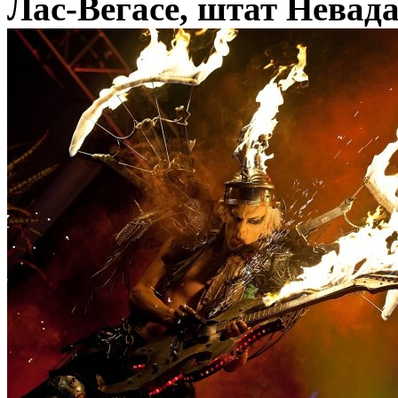
Лас-Вегасе, штат Невад