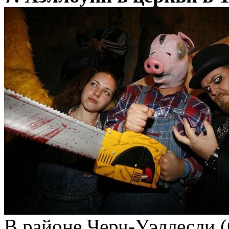
В районе Черч-Уэллесли (C