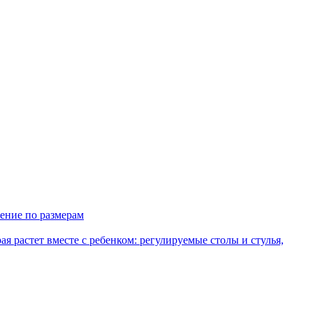
ение по размерам
рая растет вместе с ребенком: регулируемые столы и стулья,