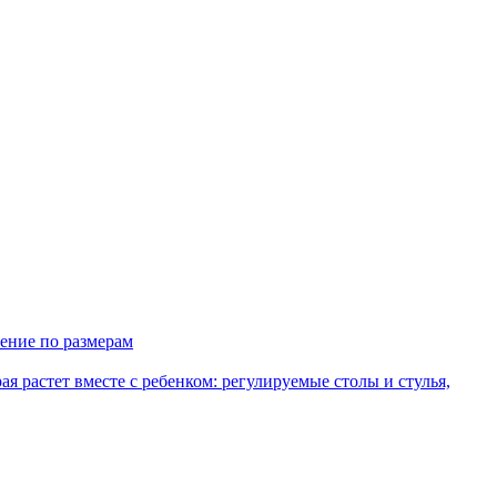
ение по размерам
рая растет вместе с ребенком: регулируемые столы и стулья,