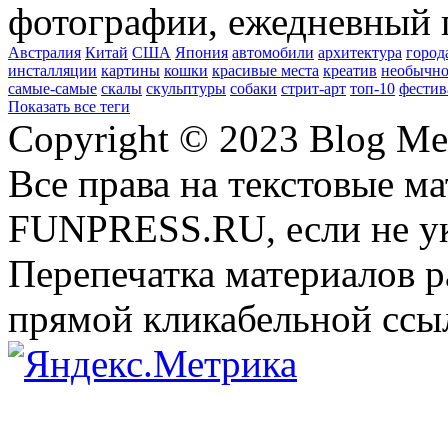
фотографии, ежедневный 
Австралия
Китай
США
Япония
автомобили
архитектура
город
инсталляции
картины
кошки
красивые места
креатив
необычно
самые-самые
скалы
скульптуры
собаки
стрит-арт
топ-10
фестив
Показать все теги
Copyright © 2023 Blog Me
Все права на текстовые м
FUNPRESS.RU, если не ук
Перепечатка материалов р
прямой кликабельной сс