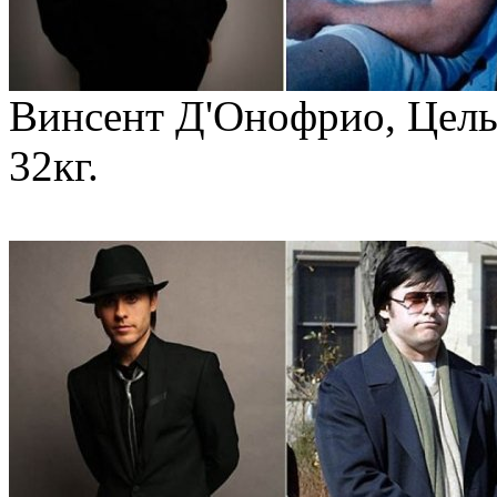
Винсент Д'Онофрио, Цель
32кг.