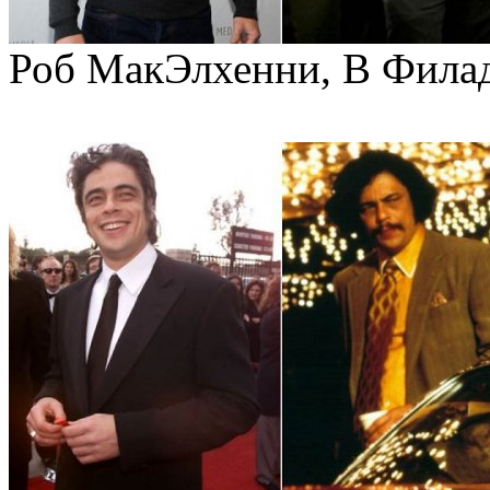
Роб МакЭлхенни, В Филаде