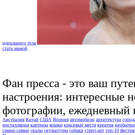
идеального тела
стать мамой
Фан пресса - это ваш пут
настроения: интересные н
фотографии, ежедневный 
Австралия
Китай
США
Япония
автомобили
архитектура
город
инсталляции
картины
кошки
красивые места
креатив
необычно
самые-самые
скалы
скульптуры
собаки
стрит-арт
топ-10
фестив