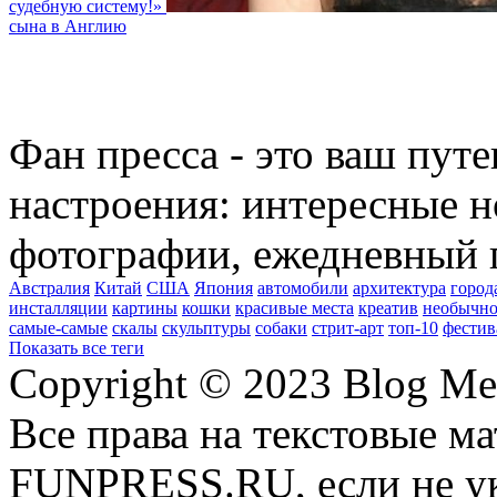
судебную систему!»
сына в Англию
Фан пресса - это ваш пут
настроения: интересные н
фотографии, ежедневный 
Австралия
Китай
США
Япония
автомобили
архитектура
город
инсталляции
картины
кошки
красивые места
креатив
необычно
самые-самые
скалы
скульптуры
собаки
стрит-арт
топ-10
фестив
Показать все теги
Copyright © 2023 Blog Me
Все права на текстовые м
FUNPRESS.RU, если не ук