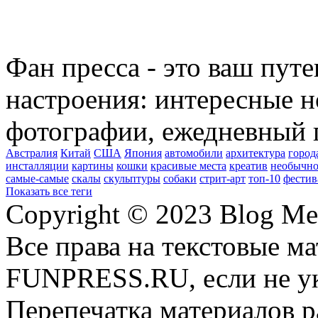
Фан пресса - это ваш пут
настроения: интересные н
фотографии, ежедневный 
Австралия
Китай
США
Япония
автомобили
архитектура
город
инсталляции
картины
кошки
красивые места
креатив
необычно
самые-самые
скалы
скульптуры
собаки
стрит-арт
топ-10
фестив
Показать все теги
Copyright © 2023 Blog Me
Все права на текстовые м
FUNPRESS.RU, если не ук
Перепечатка материалов р