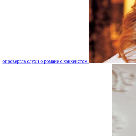
опровергла слухи о романе с хоккеистом