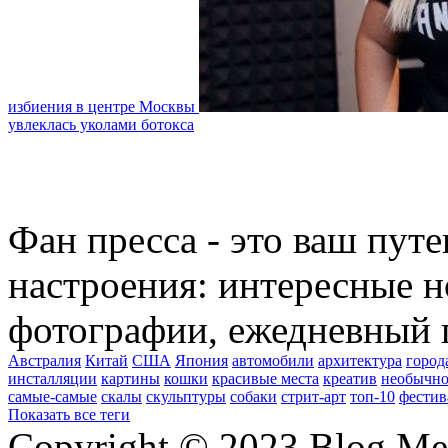
избиения в центре Москвы
увлеклась уколами ботокса
Фан пресса - это ваш пут
настроения: интересные н
фотографии, ежедневный 
Австралия
Китай
США
Япония
автомобили
архитектура
город
инсталляции
картины
кошки
красивые места
креатив
необычно
самые-самые
скалы
скульптуры
собаки
стрит-арт
топ-10
фестив
Показать все теги
Copyright © 2023 Blog Me