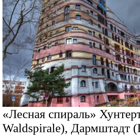
«Лесная спираль» Хунтерт
Waldspirale), Дармштадт (