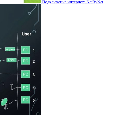
Подключение интернета NetByNet