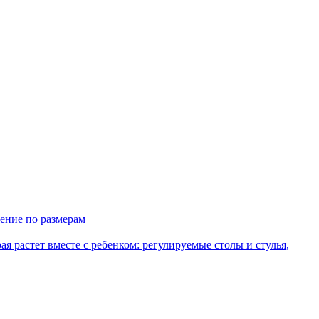
ение по размерам
рая растет вместе с ребенком: регулируемые столы и стулья,