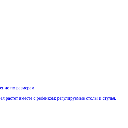
ение по размерам
рая растет вместе с ребенком: регулируемые столы и стулья,