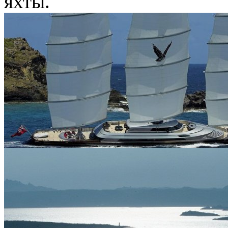
яхты.