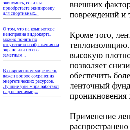
внешних фактор
экономить, если вы
приобретаете экипировку
повреждений и 
для спортивных...
О том, что на компьютере
Кроме того, ле
неисправна видеокарта,
можно понять по
теплоизоляцию.
отсутствию изображения на
экране или по его
высокую плотно
заметным...
позволяет снизи
В современном мире очень
обеспечить бол
важен вопрос сохранения
энергетических ресурсов.
ленточный фунд
Лучшие умы мира работают
над решениями,...
проникновения х
Применение лен
распространено