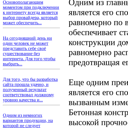
Одним из главн
Основополагающим
моментом при подключении
является его сп
к интернету всегда является
выбор провайдера, который
равномерно по 
может обеспечить...
обеспечивает ст
На сегодняшний день ни
конструкции до
один человек не может
представить себе своё
равномерно расп
существование без
интернета. Для того чтобы
предотвращая е
выбрать...
Для того, что бы разработка
Еще одним преи
сайта прошла удачно, и
полученный результат
является его с
соответствовал должному
вызванным изме
уровню качества и...
Бетонная конст
Одним из немногих
высокой прочно
вариантов продукции, на
которой не следует