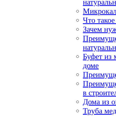
натураль
Микрокаль
Что такое
Зачем нуж
Преимуще
натуральн
Буфет из 
доме
Преимуще
Преимуще
в строите
Дома из 
Труба ме