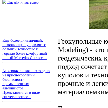
Дизайн и интерьер
Геокупольные к
Еще более динамичный,
позволяющий управлять с
Modeling) - это
большей точностью и
гораздо более комфортный -
геодезических к
новый Mercedes G класса...
подход сочетает
Анкерная линия — это одно
куполов и техно
из приспособлений
безопасности
прочные и легк
промышленных
альпинистов.
материалоемким
Представляется в виде
синтетического...