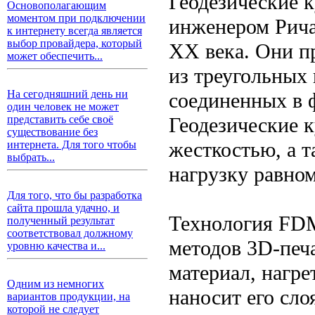
Геодезические 
Основополагающим
моментом при подключении
инженером Рича
к интернету всегда является
выбор провайдера, который
XX века. Они п
может обеспечить...
из треугольных
На сегодняшний день ни
соединенных в 
один человек не может
Геодезические 
представить себе своё
существование без
жесткостью, а 
интернета. Для того чтобы
выбрать...
нагрузку равном
Для того, что бы разработка
сайта прошла удачно, и
Технология FDM
полученный результат
соответствовал должному
методов 3D-печ
уровню качества и...
материал, нагре
Одним из немногих
наносит его сло
вариантов продукции, на
которой не следует