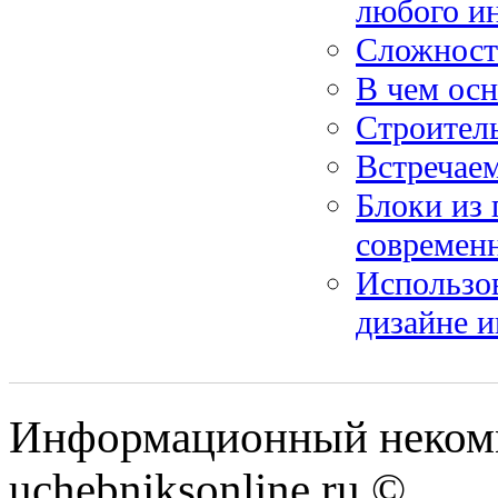
любого и
Сложност
В чем ос
Строитель
Встречаем
Блоки из 
современн
Использов
дизайне и
Информационный некомм
uchebniksonline.ru ©