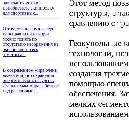
Этот метод поз
экономить, если вы
приобретаете экипировку
структуры, а та
для спортивных...
сравнению с тр
О том, что на компьютере
неисправна видеокарта,
можно понять по
Геокупольные к
отсутствию изображения на
экране или по его
технологии, поз
заметным...
использованием
В современном мире очень
создания трехм
важен вопрос сохранения
энергетических ресурсов.
помощью специ
Лучшие умы мира работают
над решениями,...
обеспечения. За
мелких сегменто
использованием