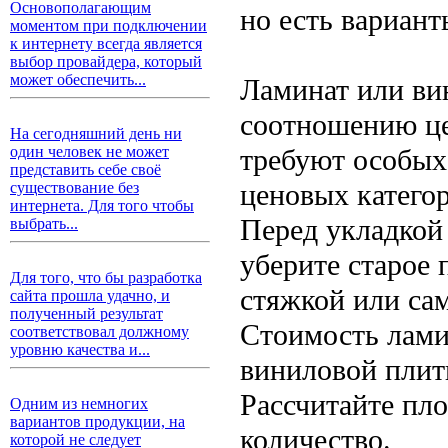
Основополагающим
но есть вариант
моментом при подключении
к интернету всегда является
выбор провайдера, который
может обеспечить...
Ламинат или ви
соотношению це
На сегодняшний день ни
требуют особых
один человек не может
представить себе своё
ценовых катего
существование без
интернета. Для того чтобы
Перед укладкой
выбрать...
уберите старое
Для того, что бы разработка
стяжкой или са
сайта прошла удачно, и
полученный результат
Стоимость ламин
соответствовал должному
уровню качества и...
виниловой плитк
Рассчитайте пл
Одним из немногих
вариантов продукции, на
количество.
которой не следует