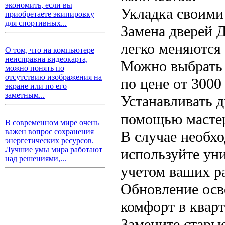
экономить, если вы
Укладка своими
приобретаете экипировку
для спортивных...
Замена дверей 
легко меняются
О том, что на компьютере
неисправна видеокарта,
Можно выбрать
можно понять по
отсутствию изображения на
по цене от 3000
экране или по его
заметным...
Устанавливать 
помощью мастер
В современном мире очень
важен вопрос сохранения
В случае необх
энергетических ресурсов.
Лучшие умы мира работают
используйте ун
над решениями,...
учетом ваших р
Обновление осв
комфорт в кварт
Замените стары