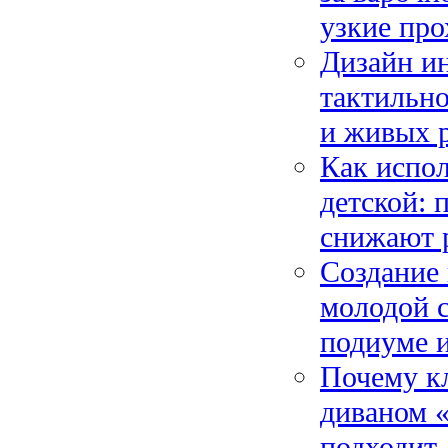
узкие пр
Дизайн ин
тактильно
и живых р
Как испо
детской: 
снижают 
Создание 
молодой с
подиуме и
Почему кл
диваном «
подходит 