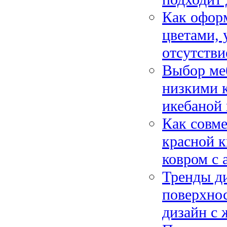
Как оформ
цветами,
отсутств
Выбор меб
низкими к
икебаной 
Как совме
красной к
ковром с 
Тренды ди
поверхно
дизайн с