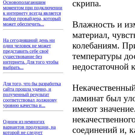
скрипа.
Основополагающим
моментом при подключении
к интернету всегда является
выбор провайдера, который
Влажность и из
может обеспечить...
материал, чувс
На сегодняшний день ни
колебаниям. Пр
один человек не может
представить себе своё
температуры до
существование без
интернета. Для того чтобы
недостаточной 
выбрать...
Для того, что бы разработка
Некачественный
сайта прошла удачно, и
полученный результат
ламинат был уло
соответствовал должному
уровню качества и...
имеют значение
некачественног
Одним из немногих
вариантов продукции, на
соединений и, к
которой не следует