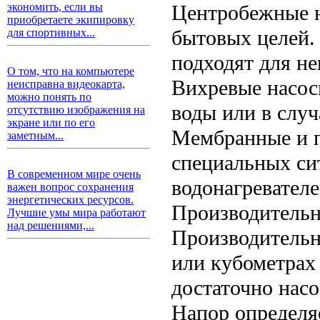
Центробежные н
экономить, если вы
приобретаете экипировку
бытовых целей.
для спортивных...
подходят для н
О том, что на компьютере
Вихревые насос
неисправна видеокарта,
можно понять по
воды или в случ
отсутствию изображения на
экране или по его
Мембранные и 
заметным...
специальных си
В современном мире очень
водонагревателе
важен вопрос сохранения
энергетических ресурсов.
Производительн
Лучшие умы мира работают
над решениями,...
Производительно
или кубометрах 
достаточно насо
Напор определяе