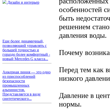
расположенных 
Дизайн и интерьер
особенностей с
быть недостато
решением стано
давления воды.
Еще более динамичный,
позволяющий управлять с
большей точностью и
Почему возника
гораздо более комфортный -
новый Mercedes G класса...
Перед тем как 
Анкерная линия — это одно
низкого давлен
из приспособлений
безопасности
промышленных
альпинистов.
Давление в цен
Представляется в виде
синтетического...
нормы.