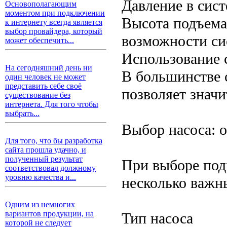
Давление в сист
Основополагающим
моментом при подключении
Высота подъема
к интернету всегда является
выбор провайдера, который
возможности си
может обеспечить...
Использование 
На сегодняшний день ни
В большинстве 
один человек не может
представить себе своё
позволяет знач
существование без
интернета. Для того чтобы
выбрать...
Выбор насоса: 
Для того, что бы разработка
сайта прошла удачно, и
полученный результат
При выборе под
соответствовал должному
уровню качества и...
несколько важн
Одним из немногих
вариантов продукции, на
Тип насоса
которой не следует