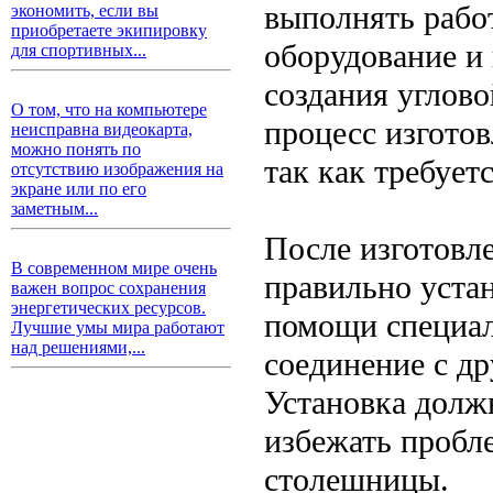
выполнять работ
экономить, если вы
приобретаете экипировку
оборудование и
для спортивных...
создания углов
О том, что на компьютере
процесс изготов
неисправна видеокарта,
можно понять по
так как требует
отсутствию изображения на
экране или по его
заметным...
После изготовл
В современном мире очень
правильно устан
важен вопрос сохранения
энергетических ресурсов.
помощи специал
Лучшие умы мира работают
над решениями,...
соединение с д
Установка долж
избежать пробл
столешницы.