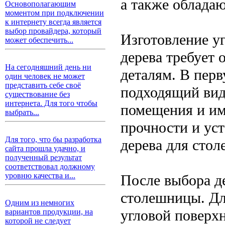
а также облада
Основополагающим
моментом при подключении
к интернету всегда является
выбор провайдера, который
Изготовление у
может обеспечить...
дерева требует
На сегодняшний день ни
деталям. В пер
один человек не может
представить себе своё
подходящий вид 
существование без
интернета. Для того чтобы
помещения и им
выбрать...
прочности и ус
Для того, что бы разработка
дерева для стол
сайта прошла удачно, и
полученный результат
соответствовал должному
уровню качества и...
После выбора де
столешницы. Дл
Одним из немногих
угловой поверхн
вариантов продукции, на
которой не следует