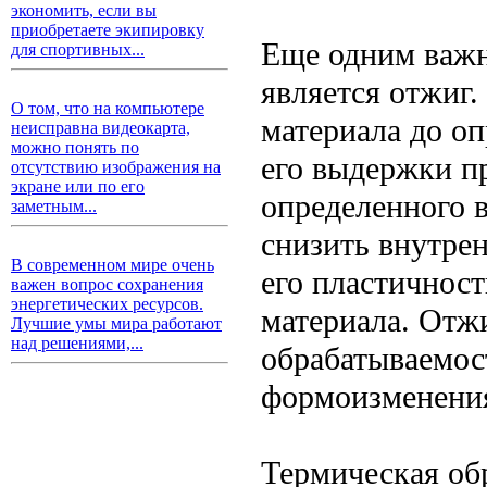
экономить, если вы
приобретаете экипировку
Еще одним важн
для спортивных...
является отжиг
О том, что на компьютере
материала до о
неисправна видеокарта,
можно понять по
его выдержки пр
отсутствию изображения на
экране или по его
определенного 
заметным...
снизить внутре
В современном мире очень
его пластичност
важен вопрос сохранения
энергетических ресурсов.
материала. Отж
Лучшие умы мира работают
над решениями,...
обрабатываемос
формоизменения
Термическая об