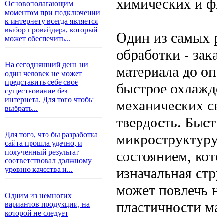
химических и ф
Основополагающим
моментом при подключении
к интернету всегда является
выбор провайдера, который
Один из самых 
может обеспечить...
обработки - зак
На сегодняшний день ни
материала до о
один человек не может
представить себе своё
быстрое охлажд
существование без
интернета. Для того чтобы
механических св
выбрать...
твердость. Быст
Для того, что бы разработка
микроструктуру
сайта прошла удачно, и
полученный результат
состоянием, кот
соответствовал должному
изначальная стр
уровню качества и...
может повлечь 
Одним из немногих
пластичности м
вариантов продукции, на
которой не следует