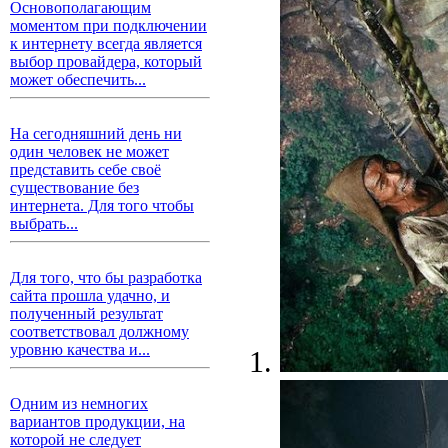
Основополагающим
моментом при подключении
к интернету всегда является
выбор провайдера, который
может обеспечить...
На сегодняшний день ни
один человек не может
представить себе своё
существование без
интернета. Для того чтобы
выбрать...
Для того, что бы разработка
сайта прошла удачно, и
полученный результат
соответствовал должному
уровню качества и...
Одним из немногих
вариантов продукции, на
которой не следует