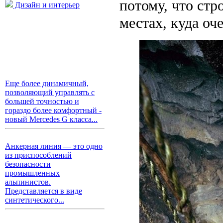
потому, что стр
Дизайн и интерьер
местах, куда оч
Еще более динамичный,
позволяющий управлять с
большей точностью и
гораздо более комфортный -
новый Mercedes G класса...
Анкерная линия — это одно
из приспособлений
безопасности
промышленных
альпинистов.
Представляется в виде
синтетического...