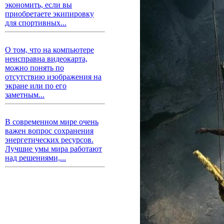
экономить, если вы
приобретаете экипировку
для спортивных...
О том, что на компьютере
неисправна видеокарта,
можно понять по
отсутствию изображения на
экране или по его
заметным...
В современном мире очень
важен вопрос сохранения
энергетических ресурсов.
Лучшие умы мира работают
над решениями,...