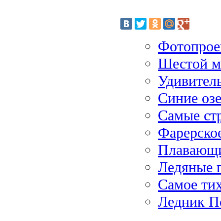
Фотопрое
Шестой м
Удивител
Синие оз
Самые ст
Фарерское
Плавающи
Ледяные 
Самое тих
Ледник П